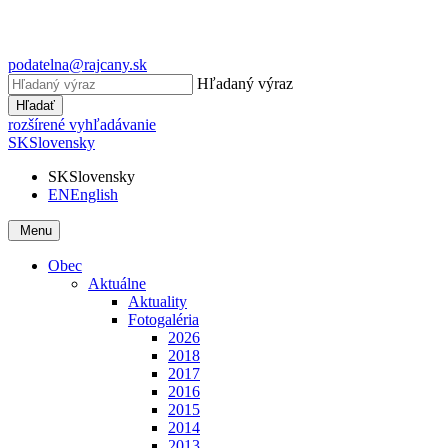
podatelna@rajcany.sk
Hľadaný výraz
Hľadať
rozšírené vyhľadávanie
SK
Slovensky
SK
Slovensky
EN
English
Menu
Obec
Aktuálne
Aktuality
Fotogaléria
2026
2018
2017
2016
2015
2014
2013