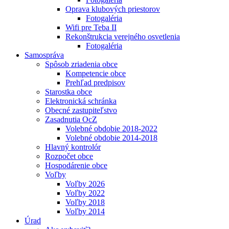
Oprava klubových priestorov
Fotogaléria
Wifi pre Teba II
Rekonštrukcia verejného osvetlenia
Fotogaléria
Samospráva
Spôsob zriadenia obce
Kompetencie obce
Prehľad predpisov
Starostka obce
Elektronická schránka
Obecné zastupiteľstvo
Zasadnutia OcZ
Volebné obdobie 2018-2022
Volebné obdobie 2014-2018
Hlavný kontrolór
Rozpočet obce
Hospodárenie obce
Voľby
Voľby 2026
Voľby 2022
Voľby 2018
Voľby 2014
Úrad