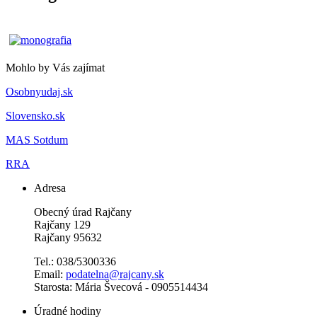
Mohlo by Vás zajímat
Osobnyudaj.sk
Slovensko.sk
MAS Sotdum
RRA
Adresa
Obecný úrad Rajčany
Rajčany 129
Rajčany 95632
Tel.: 038/5300336
Email:
podatelna@rajcany.sk
Starosta: Mária Švecová - 0905514434
Úradné hodiny