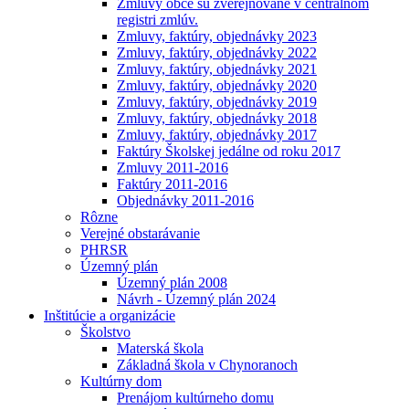
Zmluvy obce sú zverejňované v centrálnom
registri zmlúv.
Zmluvy, faktúry, objednávky 2023
Zmluvy, faktúry, objednávky 2022
Zmluvy, faktúry, objednávky 2021
Zmluvy, faktúry, objednávky 2020
Zmluvy, faktúry, objednávky 2019
Zmluvy, faktúry, objednávky 2018
Zmluvy, faktúry, objednávky 2017
Faktúry Školskej jedálne od roku 2017
Zmluvy 2011-2016
Faktúry 2011-2016
Objednávky 2011-2016
Rôzne
Verejné obstarávanie
PHRSR
Územný plán
Územný plán 2008
Návrh - Územný plán 2024
Inštitúcie a organizácie
Školstvo
Materská škola
Základná škola v Chynoranoch
Kultúrny dom
Prenájom kultúrneho domu