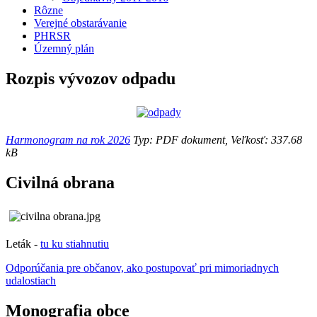
Rôzne
Verejné obstarávanie
PHRSR
Územný plán
Rozpis vývozov odpadu
Harmonogram na rok 2026
Typ: PDF dokument, Veľkosť: 337.68
kB
Civilná obrana
Leták -
tu ku stiahnutiu
Odporúčania pre občanov, ako postupovať pri mimoriadnych
udalostiach
Monografia obce