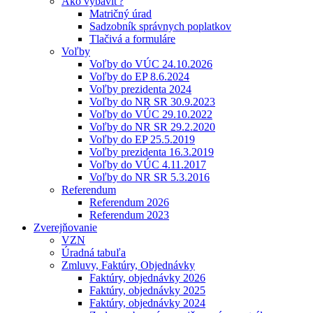
Ako vybaviť?
Matričný úrad
Sadzobník správnych poplatkov
Tlačivá a formuláre
Voľby
Voľby do VÚC 24.10.2026
Voľby do EP 8.6.2024
Voľby prezidenta 2024
Voľby do NR SR 30.9.2023
Voľby do VÚC 29.10.2022
Voľby do NR SR 29.2.2020
Voľby do EP 25.5.2019
Voľby prezidenta 16.3.2019
Voľby do VÚC 4.11.2017
Voľby do NR SR 5.3.2016
Referendum
Referendum 2026
Referendum 2023
Zverejňovanie
VZN
Úradná tabuľa
Zmluvy, Faktúry, Objednávky
Faktúry, objednávky 2026
Faktúry, objednávky 2025
Faktúry, objednávky 2024