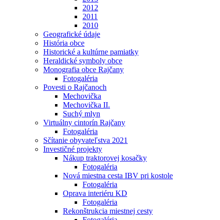
2012
2011
2010
Geografické údaje
História obce
Historické a kultúrne pamiatky
Heraldické symboly obce
Monografia obce Rajčany
Fotogaléria
Povesti o Rajčanoch
Mechovička
Mechovička II.
Suchý mlyn
Virtuálny cintorín Rajčany
Fotogaléria
Sčítanie obyvateľstva 2021
Investičné projekty
Nákup traktorovej kosačky
Fotogaléria
Nová miestna cesta IBV pri kostole
Fotogaléria
Oprava interiéru KD
Fotogaléria
Rekonštrukcia miestnej cesty
Fotogaléria