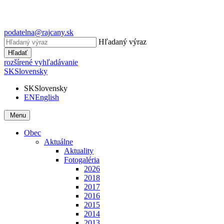
podatelna@rajcany.sk
Hľadaný výraz
Hľadať
rozšírené vyhľadávanie
SK
Slovensky
SK
Slovensky
EN
English
Menu
Obec
Aktuálne
Aktuality
Fotogaléria
2026
2018
2017
2016
2015
2014
2013