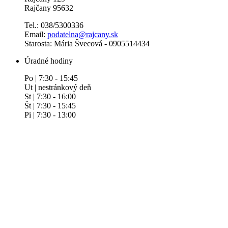
Rajčany 95632
Tel.: 038/5300336
Email:
podatelna@rajcany.sk
Starosta: Mária Švecová - 0905514434
Úradné hodiny
Po | 7:30 - 15:45
Ut | nestránkový deň
St | 7:30 - 16:00
Št | 7:30 - 15:45
Pi | 7:30 - 13:00