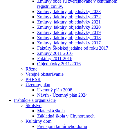
Zmluvy obce sú zverejňované v centrálnom
registri zmlúv.
Zmluvy, faktúry, objednávky 2023
Zmluvy, faktúry, objednávky 2022
Zmluvy, faktúry, objednávky 2021
Zmluvy, faktúry, objednávky 2020
Zmluvy, faktúry, objednávky 2019
Zmluvy, faktúry, objednávky 2018
Zmluvy, faktúry, objednávky 2017
Faktúry Školskej jedálne od roku 2017
Zmluvy 2011-2016
Faktúry 2011-2016
Objednávky 2011-2016
Rôzne
Verejné obstarávanie
PHRSR
Územný plán
Územný plán 2008
Návrh - Územný plán 2024
Inštitúcie a organizácie
Školstvo
Materská škola
Základná škola v Chynoranoch
Kultúrny dom
Prenájom kultúrneho domu