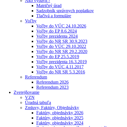
Ako vybaviť?
Matričný úrad
Sadzobník správnych poplatkov
Tlačivá a formuláre
Voľby
Voľby do VÚC 24.10.2026
Voľby do EP 8.6.2024
Voľby prezidenta 2024
Voľby do NR SR 30.9.2023
Voľby do VÚC 29.10.2022
Voľby do NR SR 29.2.2020
Voľby do EP 25.5.2019
Voľby prezidenta 16.3.2019
Voľby do VÚC 4.11.2017
Voľby do NR SR 5.3.2016
Referendum
Referendum 2026
Referendum 2023
Zverejňovanie
VZN
Úradná tabuľa
Zmluvy, Faktúry, Objednávky
Faktúry, objednávky 2026
Faktúry, objednávky 2025
Faktúry, objednávky 2024