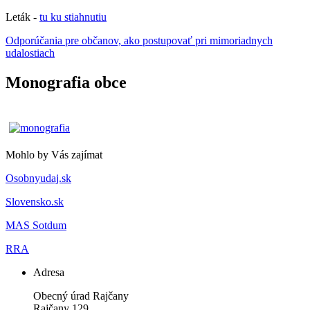
Leták -
tu ku stiahnutiu
Odporúčania pre občanov, ako postupovať pri mimoriadnych
udalostiach
Monografia obce
Mohlo by Vás zajímat
Osobnyudaj.sk
Slovensko.sk
MAS Sotdum
RRA
Adresa
Obecný úrad Rajčany
Rajčany 129