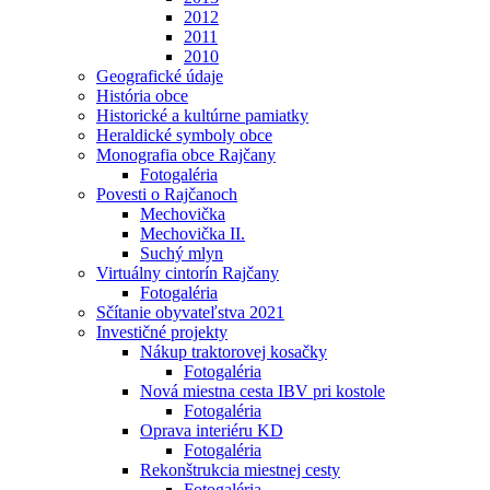
2012
2011
2010
Geografické údaje
História obce
Historické a kultúrne pamiatky
Heraldické symboly obce
Monografia obce Rajčany
Fotogaléria
Povesti o Rajčanoch
Mechovička
Mechovička II.
Suchý mlyn
Virtuálny cintorín Rajčany
Fotogaléria
Sčítanie obyvateľstva 2021
Investičné projekty
Nákup traktorovej kosačky
Fotogaléria
Nová miestna cesta IBV pri kostole
Fotogaléria
Oprava interiéru KD
Fotogaléria
Rekonštrukcia miestnej cesty
Fotogaléria