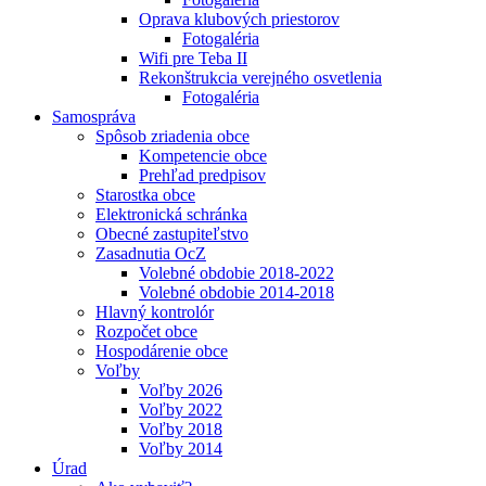
Oprava klubových priestorov
Fotogaléria
Wifi pre Teba II
Rekonštrukcia verejného osvetlenia
Fotogaléria
Samospráva
Spôsob zriadenia obce
Kompetencie obce
Prehľad predpisov
Starostka obce
Elektronická schránka
Obecné zastupiteľstvo
Zasadnutia OcZ
Volebné obdobie 2018-2022
Volebné obdobie 2014-2018
Hlavný kontrolór
Rozpočet obce
Hospodárenie obce
Voľby
Voľby 2026
Voľby 2022
Voľby 2018
Voľby 2014
Úrad