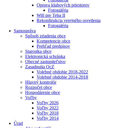
Oprava klubových priestorov
Fotogaléria
Wifi pre Teba II
Rekonštrukcia verejného osvetlenia
Fotogaléria
Samospráva
Spôsob zriadenia obce
Kompetencie obce
Prehľad predpisov
Starostka obce
Elektronická schránka
Obecné zastupiteľstvo
Zasadnutia OcZ
Volebné obdobie 2018-2022
Volebné obdobie 2014-2018
Hlavný kontrolór
Rozpočet obce
Hospodárenie obce
Voľby
Voľby 2026
Voľby 2022
Voľby 2018
Voľby 2014
Úrad