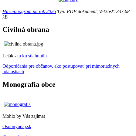
Harmonogram na rok 2026
Typ: PDF dokument, Veľkosť: 337.68
kB
Civilná obrana
Leták -
tu ku stiahnutiu
Odporúčania pre občanov, ako postupovať pri mimoriadnych
udalostiach
Monografia obce
Mohlo by Vás zajímat
Osobnyudaj.sk