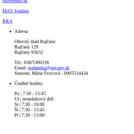
Slovensko.sk
MAS Sotdum
RRA
Adresa
Obecný úrad Rajčany
Rajčany 129
Rajčany 95632
Tel.: 038/5300336
Email:
podatelna@rajcany.sk
Starosta: Mária Švecová - 0905514434
Úradné hodiny
Po | 7:30 - 15:45
Ut | nestránkový deň
St | 7:30 - 16:00
Št | 7:30 - 15:45
Pi | 7:30 - 13:00