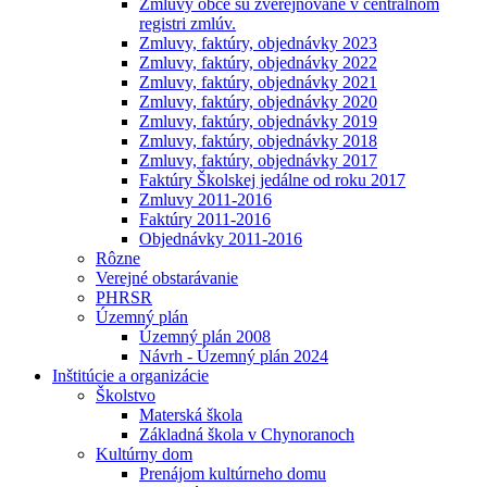
Zmluvy obce sú zverejňované v centrálnom
registri zmlúv.
Zmluvy, faktúry, objednávky 2023
Zmluvy, faktúry, objednávky 2022
Zmluvy, faktúry, objednávky 2021
Zmluvy, faktúry, objednávky 2020
Zmluvy, faktúry, objednávky 2019
Zmluvy, faktúry, objednávky 2018
Zmluvy, faktúry, objednávky 2017
Faktúry Školskej jedálne od roku 2017
Zmluvy 2011-2016
Faktúry 2011-2016
Objednávky 2011-2016
Rôzne
Verejné obstarávanie
PHRSR
Územný plán
Územný plán 2008
Návrh - Územný plán 2024
Inštitúcie a organizácie
Školstvo
Materská škola
Základná škola v Chynoranoch
Kultúrny dom
Prenájom kultúrneho domu