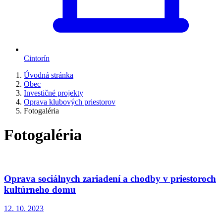
Cintorín
Úvodná stránka
Obec
Investičné projekty
Oprava klubových priestorov
Fotogaléria
Fotogaléria
Oprava sociálnych zariadení a chodby v priestoroch
kultúrneho domu
12. 10. 2023