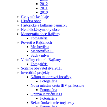
2012
2011
2010
Geografické údaje
História obce
Historické a kultúrne pamiatky
Heraldické symboly obce
Monografia obce Rajčany
Fotogaléria
Povesti o Rajčanoch
Mechovička
Mechovička II.
Suchý mlyn
Virtuálny cintorín Rajčany
Fotogaléria
Sčítanie obyvateľstva 2021
Investičné projekty
Nákup traktorovej kosačky
Fotogaléria
Nová miestna cesta IBV pri kostole
Fotogaléria
Oprava interiéru KD
Fotogaléria
Rekonštrukcia miestnej cesty
Fotogaléria