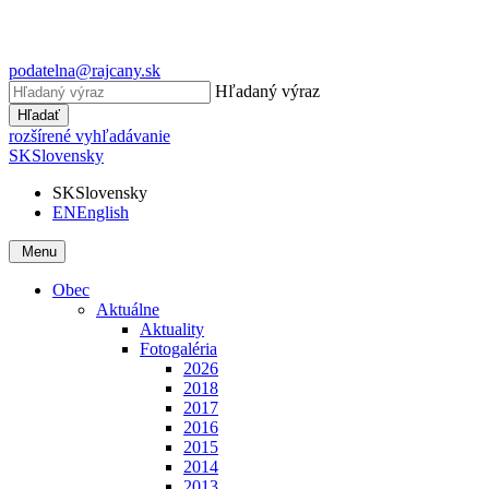
podatelna@rajcany.sk
Hľadaný výraz
Hľadať
rozšírené vyhľadávanie
SK
Slovensky
SK
Slovensky
EN
English
Menu
Obec
Aktuálne
Aktuality
Fotogaléria
2026
2018
2017
2016
2015
2014
2013