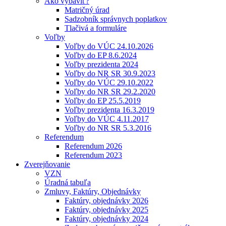
Ako vybaviť?
Matričný úrad
Sadzobník správnych poplatkov
Tlačivá a formuláre
Voľby
Voľby do VÚC 24.10.2026
Voľby do EP 8.6.2024
Voľby prezidenta 2024
Voľby do NR SR 30.9.2023
Voľby do VÚC 29.10.2022
Voľby do NR SR 29.2.2020
Voľby do EP 25.5.2019
Voľby prezidenta 16.3.2019
Voľby do VÚC 4.11.2017
Voľby do NR SR 5.3.2016
Referendum
Referendum 2026
Referendum 2023
Zverejňovanie
VZN
Úradná tabuľa
Zmluvy, Faktúry, Objednávky
Faktúry, objednávky 2026
Faktúry, objednávky 2025
Faktúry, objednávky 2024