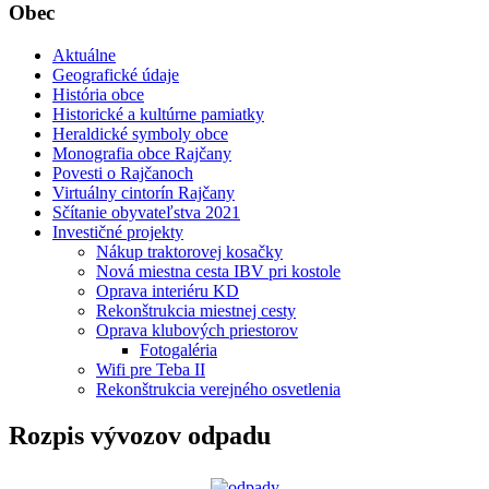
Obec
Aktuálne
Geografické údaje
História obce
Historické a kultúrne pamiatky
Heraldické symboly obce
Monografia obce Rajčany
Povesti o Rajčanoch
Virtuálny cintorín Rajčany
Sčítanie obyvateľstva 2021
Investičné projekty
Nákup traktorovej kosačky
Nová miestna cesta IBV pri kostole
Oprava interiéru KD
Rekonštrukcia miestnej cesty
Oprava klubových priestorov
Fotogaléria
Wifi pre Teba II
Rekonštrukcia verejného osvetlenia
Rozpis vývozov odpadu