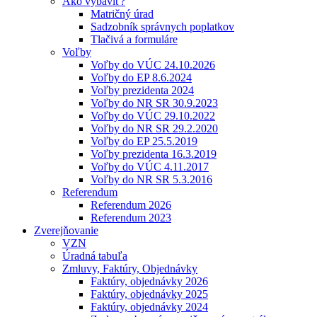
Ako vybaviť?
Matričný úrad
Sadzobník správnych poplatkov
Tlačivá a formuláre
Voľby
Voľby do VÚC 24.10.2026
Voľby do EP 8.6.2024
Voľby prezidenta 2024
Voľby do NR SR 30.9.2023
Voľby do VÚC 29.10.2022
Voľby do NR SR 29.2.2020
Voľby do EP 25.5.2019
Voľby prezidenta 16.3.2019
Voľby do VÚC 4.11.2017
Voľby do NR SR 5.3.2016
Referendum
Referendum 2026
Referendum 2023
Zverejňovanie
VZN
Úradná tabuľa
Zmluvy, Faktúry, Objednávky
Faktúry, objednávky 2026
Faktúry, objednávky 2025
Faktúry, objednávky 2024