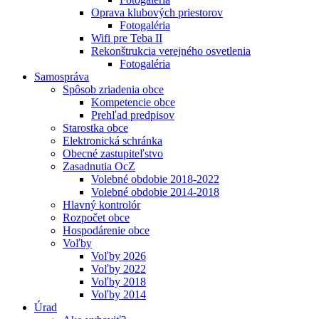
Oprava klubových priestorov
Fotogaléria
Wifi pre Teba II
Rekonštrukcia verejného osvetlenia
Fotogaléria
Samospráva
Spôsob zriadenia obce
Kompetencie obce
Prehľad predpisov
Starostka obce
Elektronická schránka
Obecné zastupiteľstvo
Zasadnutia OcZ
Volebné obdobie 2018-2022
Volebné obdobie 2014-2018
Hlavný kontrolór
Rozpočet obce
Hospodárenie obce
Voľby
Voľby 2026
Voľby 2022
Voľby 2018
Voľby 2014
Úrad