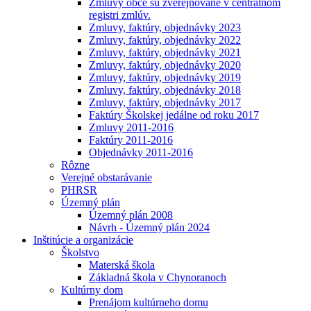
Zmluvy obce sú zverejňované v centrálnom
registri zmlúv.
Zmluvy, faktúry, objednávky 2023
Zmluvy, faktúry, objednávky 2022
Zmluvy, faktúry, objednávky 2021
Zmluvy, faktúry, objednávky 2020
Zmluvy, faktúry, objednávky 2019
Zmluvy, faktúry, objednávky 2018
Zmluvy, faktúry, objednávky 2017
Faktúry Školskej jedálne od roku 2017
Zmluvy 2011-2016
Faktúry 2011-2016
Objednávky 2011-2016
Rôzne
Verejné obstarávanie
PHRSR
Územný plán
Územný plán 2008
Návrh - Územný plán 2024
Inštitúcie a organizácie
Školstvo
Materská škola
Základná škola v Chynoranoch
Kultúrny dom
Prenájom kultúrneho domu