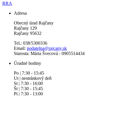
RRA
Adresa
Obecný úrad Rajčany
Rajčany 129
Rajčany 95632
Tel.: 038/5300336
Email:
podatelna@rajcany.sk
Starosta: Mária Švecová - 0905514434
Úradné hodiny
Po | 7:30 - 15:45
Ut | nestránkový deň
St | 7:30 - 16:00
Št | 7:30 - 15:45
Pi | 7:30 - 13:00