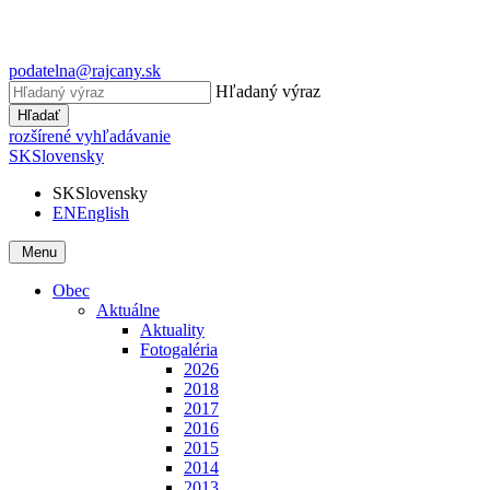
podatelna@rajcany.sk
Hľadaný výraz
Hľadať
rozšírené vyhľadávanie
SK
Slovensky
SK
Slovensky
EN
English
Menu
Obec
Aktuálne
Aktuality
Fotogaléria
2026
2018
2017
2016
2015
2014
2013