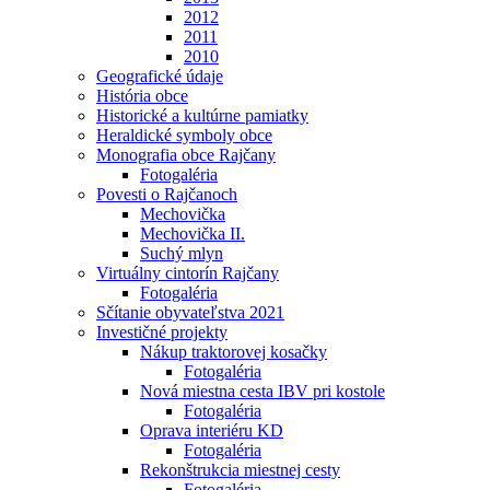
2012
2011
2010
Geografické údaje
História obce
Historické a kultúrne pamiatky
Heraldické symboly obce
Monografia obce Rajčany
Fotogaléria
Povesti o Rajčanoch
Mechovička
Mechovička II.
Suchý mlyn
Virtuálny cintorín Rajčany
Fotogaléria
Sčítanie obyvateľstva 2021
Investičné projekty
Nákup traktorovej kosačky
Fotogaléria
Nová miestna cesta IBV pri kostole
Fotogaléria
Oprava interiéru KD
Fotogaléria
Rekonštrukcia miestnej cesty
Fotogaléria