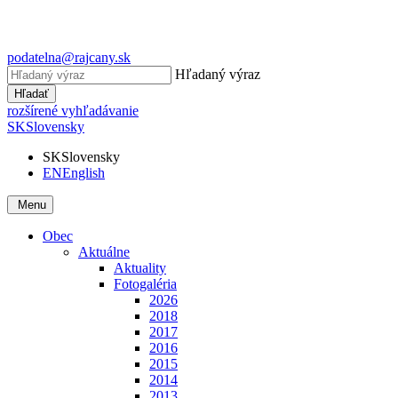
podatelna@rajcany.sk
Hľadaný výraz
Hľadať
rozšírené vyhľadávanie
SK
Slovensky
SK
Slovensky
EN
English
Menu
Obec
Aktuálne
Aktuality
Fotogaléria
2026
2018
2017
2016
2015
2014
2013