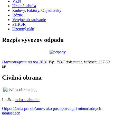
VZN
Úradná tabuľa
Zmluvy, Faktúry, Objednávky
Rôzne
Verejné obstarávanie
PHRSR
Územný plán
Rozpis vývozov odpadu
Harmonogram na rok 2026
Typ: PDF dokument, Veľkosť: 337.68
kB
Civilná obrana
Leták -
tu ku stiahnutiu
Odporúčania pre občanov, ako postupovať pri mimoriadnych
udalostiach