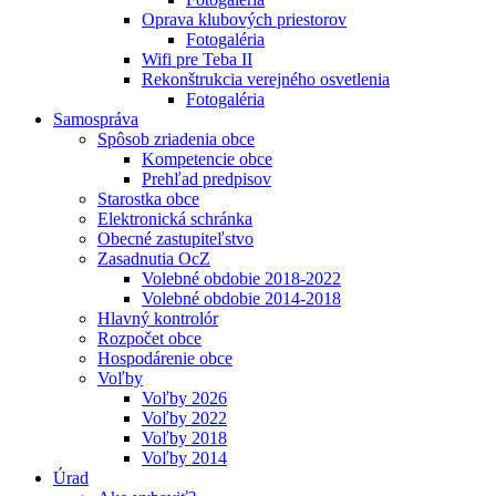
Oprava klubových priestorov
Fotogaléria
Wifi pre Teba II
Rekonštrukcia verejného osvetlenia
Fotogaléria
Samospráva
Spôsob zriadenia obce
Kompetencie obce
Prehľad predpisov
Starostka obce
Elektronická schránka
Obecné zastupiteľstvo
Zasadnutia OcZ
Volebné obdobie 2018-2022
Volebné obdobie 2014-2018
Hlavný kontrolór
Rozpočet obce
Hospodárenie obce
Voľby
Voľby 2026
Voľby 2022
Voľby 2018
Voľby 2014
Úrad