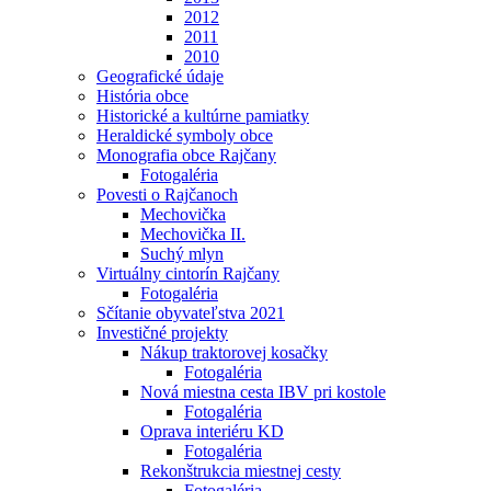
2012
2011
2010
Geografické údaje
História obce
Historické a kultúrne pamiatky
Heraldické symboly obce
Monografia obce Rajčany
Fotogaléria
Povesti o Rajčanoch
Mechovička
Mechovička II.
Suchý mlyn
Virtuálny cintorín Rajčany
Fotogaléria
Sčítanie obyvateľstva 2021
Investičné projekty
Nákup traktorovej kosačky
Fotogaléria
Nová miestna cesta IBV pri kostole
Fotogaléria
Oprava interiéru KD
Fotogaléria
Rekonštrukcia miestnej cesty
Fotogaléria