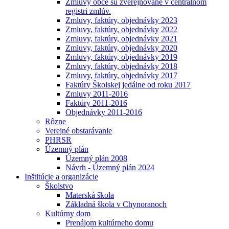
Zmluvy obce sú zverejňované v centrálnom
registri zmlúv.
Zmluvy, faktúry, objednávky 2023
Zmluvy, faktúry, objednávky 2022
Zmluvy, faktúry, objednávky 2021
Zmluvy, faktúry, objednávky 2020
Zmluvy, faktúry, objednávky 2019
Zmluvy, faktúry, objednávky 2018
Zmluvy, faktúry, objednávky 2017
Faktúry Školskej jedálne od roku 2017
Zmluvy 2011-2016
Faktúry 2011-2016
Objednávky 2011-2016
Rôzne
Verejné obstarávanie
PHRSR
Územný plán
Územný plán 2008
Návrh - Územný plán 2024
Inštitúcie a organizácie
Školstvo
Materská škola
Základná škola v Chynoranoch
Kultúrny dom
Prenájom kultúrneho domu