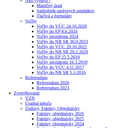
Ako vybaviť?
Matričný úrad
Sadzobník správnych poplatkov
Tlačivá a formuláre
Voľby
Voľby do VÚC 24.10.2026
Voľby do EP 8.6.2024
Voľby prezidenta 2024
Voľby do NR SR 30.9.2023
Voľby do VÚC 29.10.2022
Voľby do NR SR 29.2.2020
Voľby do EP 25.5.2019
Voľby prezidenta 16.3.2019
Voľby do VÚC 4.11.2017
Voľby do NR SR 5.3.2016
Referendum
Referendum 2026
Referendum 2023
Zverejňovanie
VZN
Úradná tabuľa
Zmluvy, Faktúry, Objednávky
Faktúry, objednávky 2026
Faktúry, objednávky 2025
Faktúry, objednávky 2024