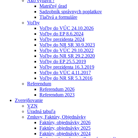
Ako vybaviť?
Matričný úrad
Sadzobník správnych poplatkov
Tlačivá a formuláre
Voľby
Voľby do VÚC 24.10.2026
Voľby do EP 8.6.2024
Voľby prezidenta 2024
Voľby do NR SR 30.9.2023
Voľby do VÚC 29.10.2022
Voľby do NR SR 29.2.2020
Voľby do EP 25.5.2019
Voľby prezidenta 16.3.2019
Voľby do VÚC 4.11.2017
Voľby do NR SR 5.3.2016
Referendum
Referendum 2026
Referendum 2023
Zverejňovanie
VZN
Úradná tabuľa
Zmluvy, Faktúry, Objednávky
Faktúry, objednávky 2026
Faktúry, objednávky 2025
Faktúry, objednávky 2024