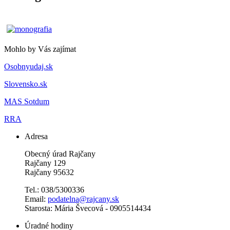
Mohlo by Vás zajímat
Osobnyudaj.sk
Slovensko.sk
MAS Sotdum
RRA
Adresa
Obecný úrad Rajčany
Rajčany 129
Rajčany 95632
Tel.: 038/5300336
Email:
podatelna@rajcany.sk
Starosta: Mária Švecová - 0905514434
Úradné hodiny