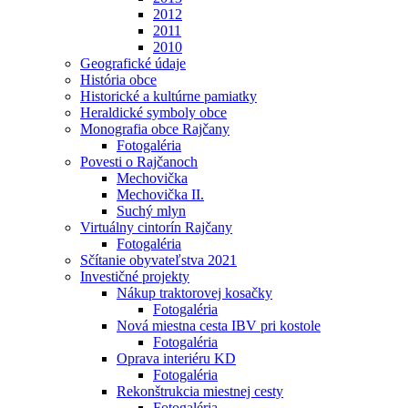
2012
2011
2010
Geografické údaje
História obce
Historické a kultúrne pamiatky
Heraldické symboly obce
Monografia obce Rajčany
Fotogaléria
Povesti o Rajčanoch
Mechovička
Mechovička II.
Suchý mlyn
Virtuálny cintorín Rajčany
Fotogaléria
Sčítanie obyvateľstva 2021
Investičné projekty
Nákup traktorovej kosačky
Fotogaléria
Nová miestna cesta IBV pri kostole
Fotogaléria
Oprava interiéru KD
Fotogaléria
Rekonštrukcia miestnej cesty
Fotogaléria