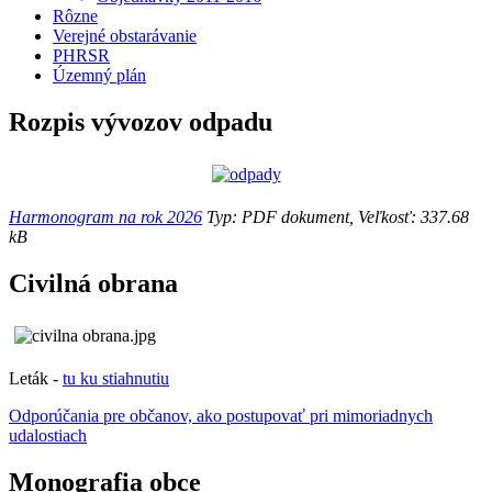
Rôzne
Verejné obstarávanie
PHRSR
Územný plán
Rozpis vývozov odpadu
Harmonogram na rok 2026
Typ: PDF dokument, Veľkosť: 337.68
kB
Civilná obrana
Leták -
tu ku stiahnutiu
Odporúčania pre občanov, ako postupovať pri mimoriadnych
udalostiach
Monografia obce