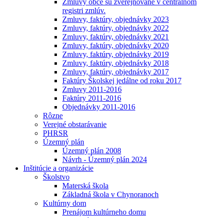
Zmluvy obce sú zverejňované v centrálnom
registri zmlúv.
Zmluvy, faktúry, objednávky 2023
Zmluvy, faktúry, objednávky 2022
Zmluvy, faktúry, objednávky 2021
Zmluvy, faktúry, objednávky 2020
Zmluvy, faktúry, objednávky 2019
Zmluvy, faktúry, objednávky 2018
Zmluvy, faktúry, objednávky 2017
Faktúry Školskej jedálne od roku 2017
Zmluvy 2011-2016
Faktúry 2011-2016
Objednávky 2011-2016
Rôzne
Verejné obstarávanie
PHRSR
Územný plán
Územný plán 2008
Návrh - Územný plán 2024
Inštitúcie a organizácie
Školstvo
Materská škola
Základná škola v Chynoranoch
Kultúrny dom
Prenájom kultúrneho domu