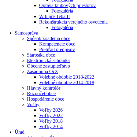
Oprava klubových priestorov
Fotogaléria
Wifi pre Teba II
Rekonštrukcia verejného osvetlenia
Fotogaléria
Samospráva
Spôsob zriadenia obce
Kompetencie obce
Prehľad predpisov
Starostka obce
Elektronická schránka
Obecné zastupiteľstvo
Zasadnutia OcZ
Volebné obdobie 2018-2022
Volebné obdobie 2014-2018
Hlavný kontrolór
Rozpočet obce
Hospodárenie obce
Voľby
Voľby 2026
Voľby 2022
Voľby 2018
Voľby 2014
Úrad