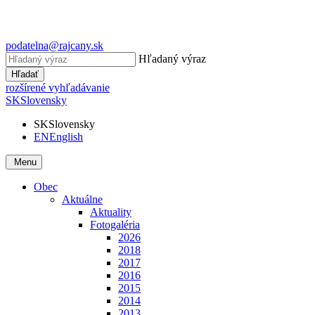
podatelna@rajcany.sk
Hľadaný výraz
Hľadať
rozšírené vyhľadávanie
SK
Slovensky
SK
Slovensky
EN
English
Menu
Obec
Aktuálne
Aktuality
Fotogaléria
2026
2018
2017
2016
2015
2014
2013