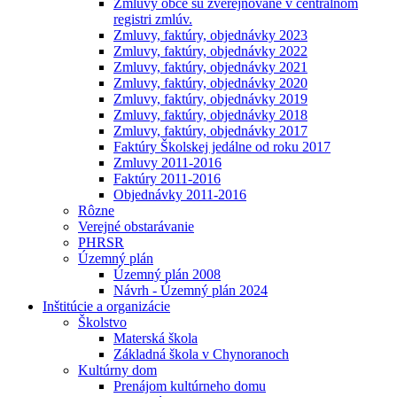
Zmluvy obce sú zverejňované v centrálnom
registri zmlúv.
Zmluvy, faktúry, objednávky 2023
Zmluvy, faktúry, objednávky 2022
Zmluvy, faktúry, objednávky 2021
Zmluvy, faktúry, objednávky 2020
Zmluvy, faktúry, objednávky 2019
Zmluvy, faktúry, objednávky 2018
Zmluvy, faktúry, objednávky 2017
Faktúry Školskej jedálne od roku 2017
Zmluvy 2011-2016
Faktúry 2011-2016
Objednávky 2011-2016
Rôzne
Verejné obstarávanie
PHRSR
Územný plán
Územný plán 2008
Návrh - Územný plán 2024
Inštitúcie a organizácie
Školstvo
Materská škola
Základná škola v Chynoranoch
Kultúrny dom
Prenájom kultúrneho domu