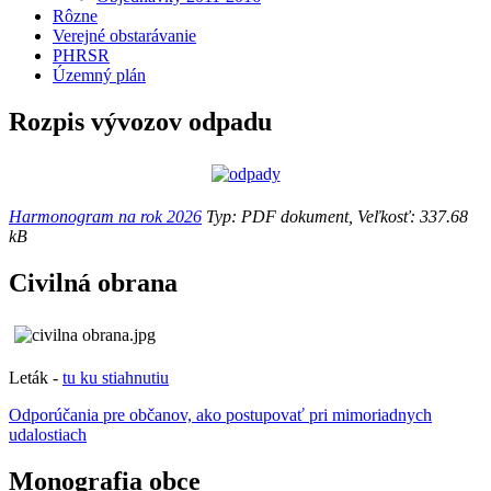
Rôzne
Verejné obstarávanie
PHRSR
Územný plán
Rozpis vývozov odpadu
Harmonogram na rok 2026
Typ: PDF dokument, Veľkosť: 337.68
kB
Civilná obrana
Leták -
tu ku stiahnutiu
Odporúčania pre občanov, ako postupovať pri mimoriadnych
udalostiach
Monografia obce