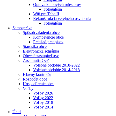
Oprava klubových priestorov
Fotogaléria
Wifi pre Teba II
Rekonštrukcia verejného osvetlenia
Fotogaléria
Samospráva
Spôsob zriadenia obce
Kompetencie obce
Prehľad predpisov
Starostka obce
Elektronická schránka
Obecné zastupiteľstvo
Zasadnutia OcZ
Volebné obdobie 2018-2022
Volebné obdobie 2014-2018
Hlavný kontrolór
Rozpočet obce
Hospodárenie obce
Voľby
Voľby 2026
Voľby 2022
Voľby 2018
Voľby 2014
Úrad