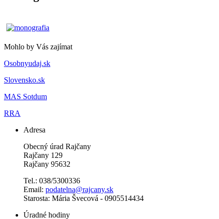
Mohlo by Vás zajímat
Osobnyudaj.sk
Slovensko.sk
MAS Sotdum
RRA
Adresa
Obecný úrad Rajčany
Rajčany 129
Rajčany 95632
Tel.: 038/5300336
Email:
podatelna@rajcany.sk
Starosta: Mária Švecová - 0905514434
Úradné hodiny