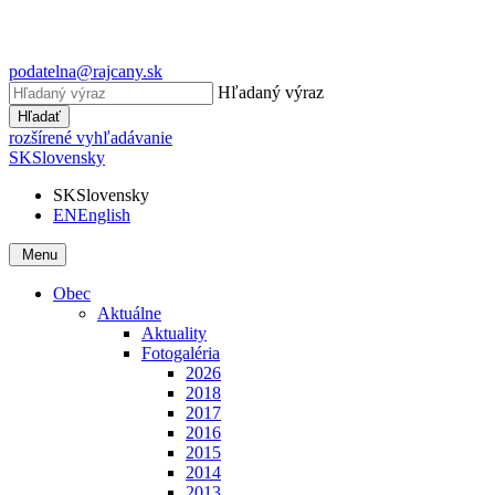
podatelna@rajcany.sk
Hľadaný výraz
Hľadať
rozšírené vyhľadávanie
SK
Slovensky
SK
Slovensky
EN
English
Menu
Obec
Aktuálne
Aktuality
Fotogaléria
2026
2018
2017
2016
2015
2014
2013