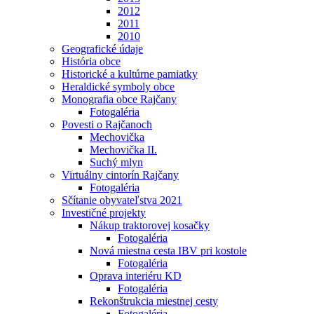
2012
2011
2010
Geografické údaje
História obce
Historické a kultúrne pamiatky
Heraldické symboly obce
Monografia obce Rajčany
Fotogaléria
Povesti o Rajčanoch
Mechovička
Mechovička II.
Suchý mlyn
Virtuálny cintorín Rajčany
Fotogaléria
Sčítanie obyvateľstva 2021
Investičné projekty
Nákup traktorovej kosačky
Fotogaléria
Nová miestna cesta IBV pri kostole
Fotogaléria
Oprava interiéru KD
Fotogaléria
Rekonštrukcia miestnej cesty
Fotogaléria