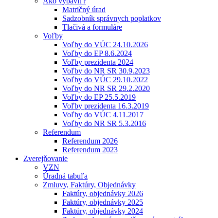
Ako vybaviť?
Matričný úrad
Sadzobník správnych poplatkov
Tlačivá a formuláre
Voľby
Voľby do VÚC 24.10.2026
Voľby do EP 8.6.2024
Voľby prezidenta 2024
Voľby do NR SR 30.9.2023
Voľby do VÚC 29.10.2022
Voľby do NR SR 29.2.2020
Voľby do EP 25.5.2019
Voľby prezidenta 16.3.2019
Voľby do VÚC 4.11.2017
Voľby do NR SR 5.3.2016
Referendum
Referendum 2026
Referendum 2023
Zverejňovanie
VZN
Úradná tabuľa
Zmluvy, Faktúry, Objednávky
Faktúry, objednávky 2026
Faktúry, objednávky 2025
Faktúry, objednávky 2024