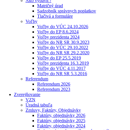
Ako vybaviť?
Matričný úrad
Sadzobník správnych poplatkov
Tlačivá a formuláre
Voľby
Voľby do VÚC 24.10.2026
Voľby do EP 8.6.2024
Voľby prezidenta 2024
Voľby do NR SR 30.9.2023
Voľby do VÚC 29.10.2022
Voľby do NR SR 29.2.2020
Voľby do EP 25.5.2019
Voľby prezidenta 16.3.2019
Voľby do VÚC 4.11.2017
Voľby do NR SR 5.3.2016
Referendum
Referendum 2026
Referendum 2023
Zverejňovanie
VZN
Úradná tabuľa
Zmluvy, Faktúry, Objednávky
Faktúry, objednávky 2026
Faktúry, objednávky 2025
Faktúry, objednávky 2024