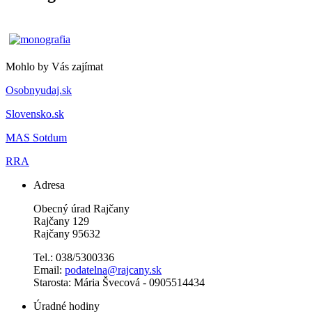
Mohlo by Vás zajímat
Osobnyudaj.sk
Slovensko.sk
MAS Sotdum
RRA
Adresa
Obecný úrad Rajčany
Rajčany 129
Rajčany 95632
Tel.: 038/5300336
Email:
podatelna@rajcany.sk
Starosta: Mária Švecová - 0905514434
Úradné hodiny