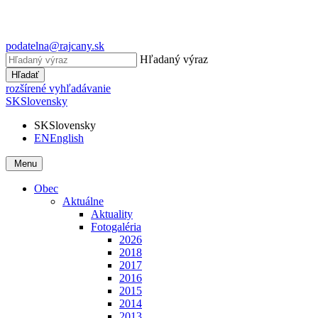
podatelna@rajcany.sk
Hľadaný výraz
Hľadať
rozšírené vyhľadávanie
SK
Slovensky
SK
Slovensky
EN
English
Menu
Obec
Aktuálne
Aktuality
Fotogaléria
2026
2018
2017
2016
2015
2014
2013