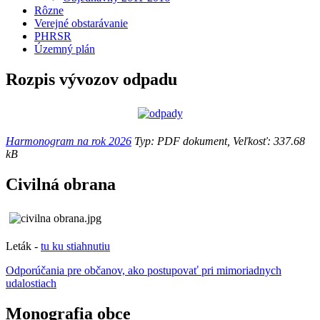
Rôzne
Verejné obstarávanie
PHRSR
Územný plán
Rozpis vývozov odpadu
Harmonogram na rok 2026
Typ: PDF dokument, Veľkosť: 337.68
kB
Civilná obrana
Leták -
tu ku stiahnutiu
Odporúčania pre občanov, ako postupovať pri mimoriadnych
udalostiach
Monografia obce