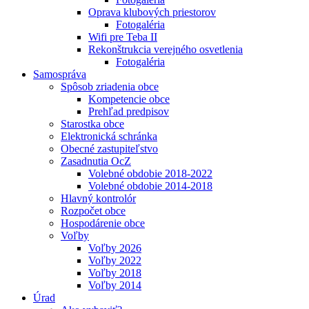
Oprava klubových priestorov
Fotogaléria
Wifi pre Teba II
Rekonštrukcia verejného osvetlenia
Fotogaléria
Samospráva
Spôsob zriadenia obce
Kompetencie obce
Prehľad predpisov
Starostka obce
Elektronická schránka
Obecné zastupiteľstvo
Zasadnutia OcZ
Volebné obdobie 2018-2022
Volebné obdobie 2014-2018
Hlavný kontrolór
Rozpočet obce
Hospodárenie obce
Voľby
Voľby 2026
Voľby 2022
Voľby 2018
Voľby 2014
Úrad