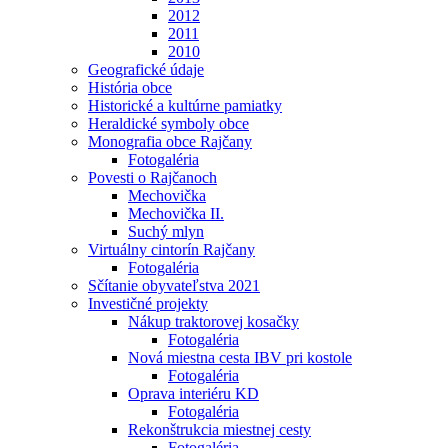
2012
2011
2010
Geografické údaje
História obce
Historické a kultúrne pamiatky
Heraldické symboly obce
Monografia obce Rajčany
Fotogaléria
Povesti o Rajčanoch
Mechovička
Mechovička II.
Suchý mlyn
Virtuálny cintorín Rajčany
Fotogaléria
Sčítanie obyvateľstva 2021
Investičné projekty
Nákup traktorovej kosačky
Fotogaléria
Nová miestna cesta IBV pri kostole
Fotogaléria
Oprava interiéru KD
Fotogaléria
Rekonštrukcia miestnej cesty
Fotogaléria