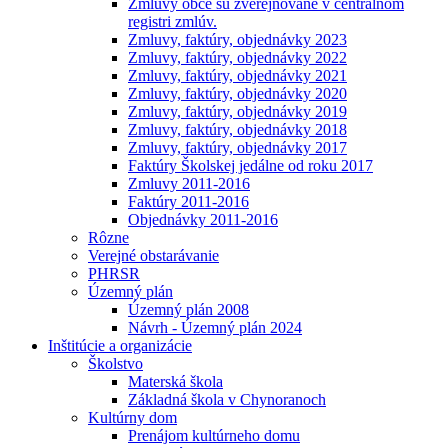
Zmluvy obce sú zverejňované v centrálnom
registri zmlúv.
Zmluvy, faktúry, objednávky 2023
Zmluvy, faktúry, objednávky 2022
Zmluvy, faktúry, objednávky 2021
Zmluvy, faktúry, objednávky 2020
Zmluvy, faktúry, objednávky 2019
Zmluvy, faktúry, objednávky 2018
Zmluvy, faktúry, objednávky 2017
Faktúry Školskej jedálne od roku 2017
Zmluvy 2011-2016
Faktúry 2011-2016
Objednávky 2011-2016
Rôzne
Verejné obstarávanie
PHRSR
Územný plán
Územný plán 2008
Návrh - Územný plán 2024
Inštitúcie a organizácie
Školstvo
Materská škola
Základná škola v Chynoranoch
Kultúrny dom
Prenájom kultúrneho domu