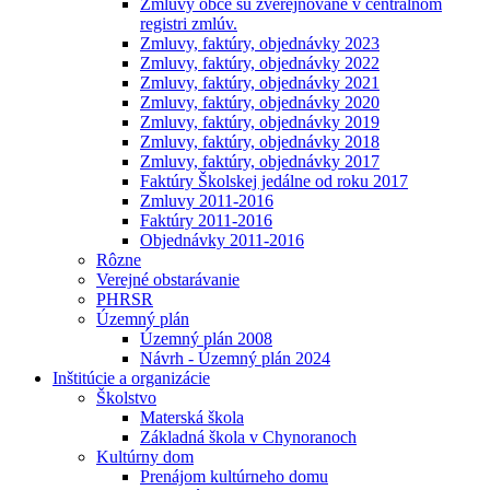
Zmluvy obce sú zverejňované v centrálnom
registri zmlúv.
Zmluvy, faktúry, objednávky 2023
Zmluvy, faktúry, objednávky 2022
Zmluvy, faktúry, objednávky 2021
Zmluvy, faktúry, objednávky 2020
Zmluvy, faktúry, objednávky 2019
Zmluvy, faktúry, objednávky 2018
Zmluvy, faktúry, objednávky 2017
Faktúry Školskej jedálne od roku 2017
Zmluvy 2011-2016
Faktúry 2011-2016
Objednávky 2011-2016
Rôzne
Verejné obstarávanie
PHRSR
Územný plán
Územný plán 2008
Návrh - Územný plán 2024
Inštitúcie a organizácie
Školstvo
Materská škola
Základná škola v Chynoranoch
Kultúrny dom
Prenájom kultúrneho domu