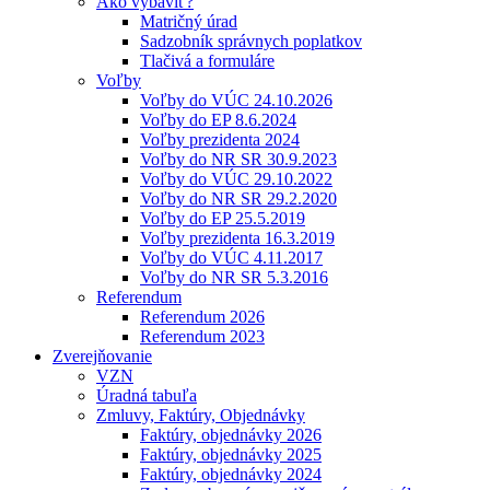
Ako vybaviť?
Matričný úrad
Sadzobník správnych poplatkov
Tlačivá a formuláre
Voľby
Voľby do VÚC 24.10.2026
Voľby do EP 8.6.2024
Voľby prezidenta 2024
Voľby do NR SR 30.9.2023
Voľby do VÚC 29.10.2022
Voľby do NR SR 29.2.2020
Voľby do EP 25.5.2019
Voľby prezidenta 16.3.2019
Voľby do VÚC 4.11.2017
Voľby do NR SR 5.3.2016
Referendum
Referendum 2026
Referendum 2023
Zverejňovanie
VZN
Úradná tabuľa
Zmluvy, Faktúry, Objednávky
Faktúry, objednávky 2026
Faktúry, objednávky 2025
Faktúry, objednávky 2024