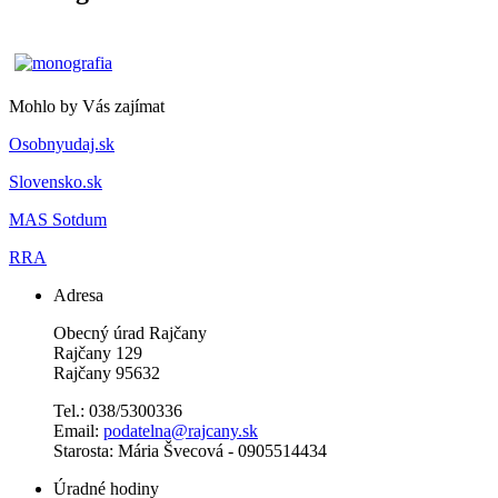
Mohlo by Vás zajímat
Osobnyudaj.sk
Slovensko.sk
MAS Sotdum
RRA
Adresa
Obecný úrad Rajčany
Rajčany 129
Rajčany 95632
Tel.: 038/5300336
Email:
podatelna@rajcany.sk
Starosta: Mária Švecová - 0905514434
Úradné hodiny