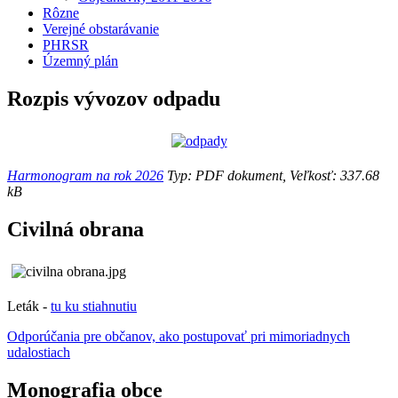
Rôzne
Verejné obstarávanie
PHRSR
Územný plán
Rozpis vývozov odpadu
Harmonogram na rok 2026
Typ: PDF dokument, Veľkosť: 337.68
kB
Civilná obrana
Leták -
tu ku stiahnutiu
Odporúčania pre občanov, ako postupovať pri mimoriadnych
udalostiach
Monografia obce