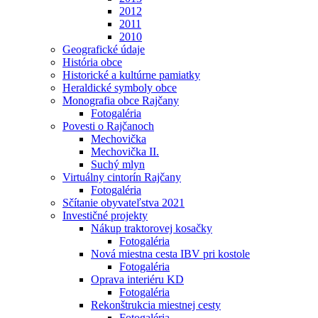
2012
2011
2010
Geografické údaje
História obce
Historické a kultúrne pamiatky
Heraldické symboly obce
Monografia obce Rajčany
Fotogaléria
Povesti o Rajčanoch
Mechovička
Mechovička II.
Suchý mlyn
Virtuálny cintorín Rajčany
Fotogaléria
Sčítanie obyvateľstva 2021
Investičné projekty
Nákup traktorovej kosačky
Fotogaléria
Nová miestna cesta IBV pri kostole
Fotogaléria
Oprava interiéru KD
Fotogaléria
Rekonštrukcia miestnej cesty
Fotogaléria