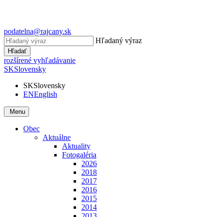
podatelna@rajcany.sk
Hľadaný výraz
Hľadať
rozšírené vyhľadávanie
SK
Slovensky
SK
Slovensky
EN
English
Menu
Obec
Aktuálne
Aktuality
Fotogaléria
2026
2018
2017
2016
2015
2014
2013