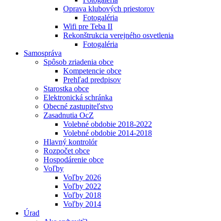
Oprava klubových priestorov
Fotogaléria
Wifi pre Teba II
Rekonštrukcia verejného osvetlenia
Fotogaléria
Samospráva
Spôsob zriadenia obce
Kompetencie obce
Prehľad predpisov
Starostka obce
Elektronická schránka
Obecné zastupiteľstvo
Zasadnutia OcZ
Volebné obdobie 2018-2022
Volebné obdobie 2014-2018
Hlavný kontrolór
Rozpočet obce
Hospodárenie obce
Voľby
Voľby 2026
Voľby 2022
Voľby 2018
Voľby 2014
Úrad