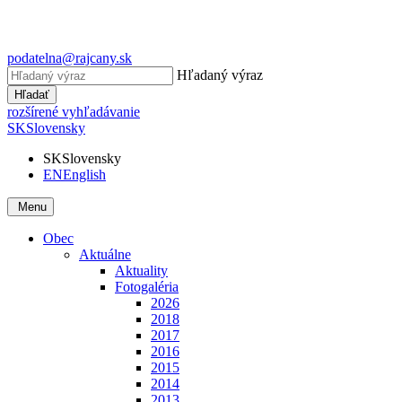
podatelna@rajcany.sk
Hľadaný výraz
Hľadať
rozšírené vyhľadávanie
SK
Slovensky
SK
Slovensky
EN
English
Menu
Obec
Aktuálne
Aktuality
Fotogaléria
2026
2018
2017
2016
2015
2014
2013