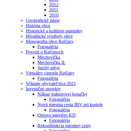
2012
2011
2010
Geografické údaje
História obce
Historické a kultúrne pamiatky
Heraldické symboly obce
Monografia obce Rajčany
Fotogaléria
Povesti o Rajčanoch
Mechovička
Mechovička II.
Suchý mlyn
Virtuálny cintorín Rajčany
Fotogaléria
Sčítanie obyvateľstva 2021
Investičné projekty
Nákup traktorovej kosačky
Fotogaléria
Nová miestna cesta IBV pri kostole
Fotogaléria
Oprava interiéru KD
Fotogaléria
Rekonštrukcia miestnej cesty
Fotogaléria