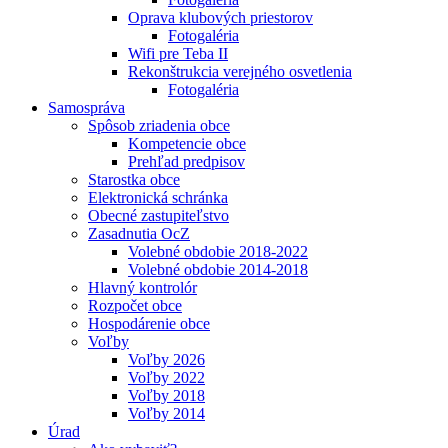
Oprava klubových priestorov
Fotogaléria
Wifi pre Teba II
Rekonštrukcia verejného osvetlenia
Fotogaléria
Samospráva
Spôsob zriadenia obce
Kompetencie obce
Prehľad predpisov
Starostka obce
Elektronická schránka
Obecné zastupiteľstvo
Zasadnutia OcZ
Volebné obdobie 2018-2022
Volebné obdobie 2014-2018
Hlavný kontrolór
Rozpočet obce
Hospodárenie obce
Voľby
Voľby 2026
Voľby 2022
Voľby 2018
Voľby 2014
Úrad