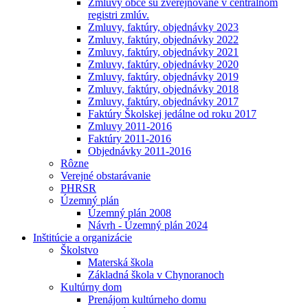
Zmluvy obce sú zverejňované v centrálnom
registri zmlúv.
Zmluvy, faktúry, objednávky 2023
Zmluvy, faktúry, objednávky 2022
Zmluvy, faktúry, objednávky 2021
Zmluvy, faktúry, objednávky 2020
Zmluvy, faktúry, objednávky 2019
Zmluvy, faktúry, objednávky 2018
Zmluvy, faktúry, objednávky 2017
Faktúry Školskej jedálne od roku 2017
Zmluvy 2011-2016
Faktúry 2011-2016
Objednávky 2011-2016
Rôzne
Verejné obstarávanie
PHRSR
Územný plán
Územný plán 2008
Návrh - Územný plán 2024
Inštitúcie a organizácie
Školstvo
Materská škola
Základná škola v Chynoranoch
Kultúrny dom
Prenájom kultúrneho domu