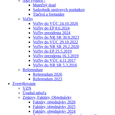
Ako vybaviť?
Matričný úrad
Sadzobník správnych poplatkov
Tlačivá a formuláre
Voľby
Voľby do VÚC 24.10.2026
Voľby do EP 8.6.2024
Voľby prezidenta 2024
Voľby do NR SR 30.9.2023
Voľby do VÚC 29.10.2022
Voľby do NR SR 29.2.2020
Voľby do EP 25.5.2019
Voľby prezidenta 16.3.2019
Voľby do VÚC 4.11.2017
Voľby do NR SR 5.3.2016
Referendum
Referendum 2026
Referendum 2023
Zverejňovanie
VZN
Úradná tabuľa
Zmluvy, Faktúry, Objednávky
Faktúry, objednávky 2026
Faktúry, objednávky 2025
Faktúry, objednávky 2024