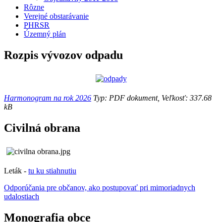
Rôzne
Verejné obstarávanie
PHRSR
Územný plán
Rozpis vývozov odpadu
Harmonogram na rok 2026
Typ: PDF dokument, Veľkosť: 337.68
kB
Civilná obrana
Leták -
tu ku stiahnutiu
Odporúčania pre občanov, ako postupovať pri mimoriadnych
udalostiach
Monografia obce