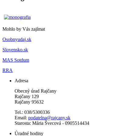
Mohlo by Vás zajímat
Osobnyudaj.sk
Slovensko.sk
MAS Sotdum
RRA
Adresa
Obecný úrad Rajčany
Rajčany 129
Rajčany 95632
Tel.: 038/5300336
Email:
podatelna@rajcany.sk
Starosta: Mária Švecová - 0905514434
Úradné hodiny