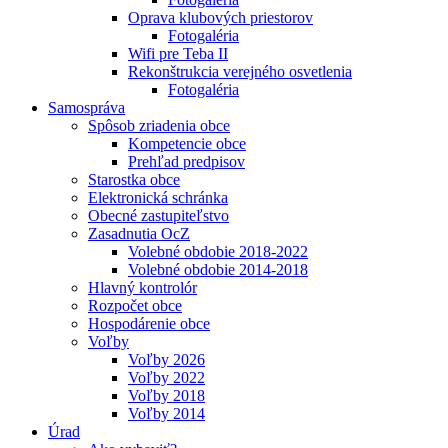
Oprava klubových priestorov
Fotogaléria
Wifi pre Teba II
Rekonštrukcia verejného osvetlenia
Fotogaléria
Samospráva
Spôsob zriadenia obce
Kompetencie obce
Prehľad predpisov
Starostka obce
Elektronická schránka
Obecné zastupiteľstvo
Zasadnutia OcZ
Volebné obdobie 2018-2022
Volebné obdobie 2014-2018
Hlavný kontrolór
Rozpočet obce
Hospodárenie obce
Voľby
Voľby 2026
Voľby 2022
Voľby 2018
Voľby 2014
Úrad