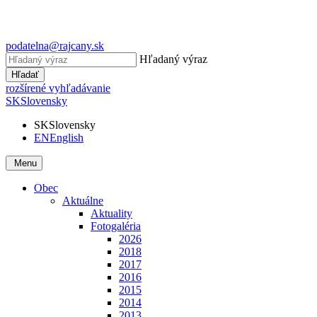
podatelna@rajcany.sk
Hľadaný výraz
Hľadať
rozšírené vyhľadávanie
SK
Slovensky
SK
Slovensky
EN
English
Menu
Obec
Aktuálne
Aktuality
Fotogaléria
2026
2018
2017
2016
2015
2014
2013