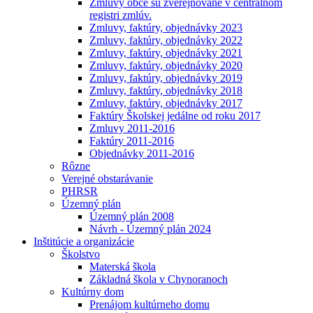
Zmluvy obce sú zverejňované v centrálnom
registri zmlúv.
Zmluvy, faktúry, objednávky 2023
Zmluvy, faktúry, objednávky 2022
Zmluvy, faktúry, objednávky 2021
Zmluvy, faktúry, objednávky 2020
Zmluvy, faktúry, objednávky 2019
Zmluvy, faktúry, objednávky 2018
Zmluvy, faktúry, objednávky 2017
Faktúry Školskej jedálne od roku 2017
Zmluvy 2011-2016
Faktúry 2011-2016
Objednávky 2011-2016
Rôzne
Verejné obstarávanie
PHRSR
Územný plán
Územný plán 2008
Návrh - Územný plán 2024
Inštitúcie a organizácie
Školstvo
Materská škola
Základná škola v Chynoranoch
Kultúrny dom
Prenájom kultúrneho domu