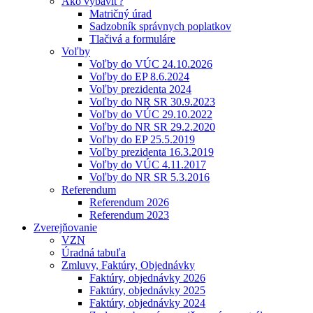
Ako vybaviť?
Matričný úrad
Sadzobník správnych poplatkov
Tlačivá a formuláre
Voľby
Voľby do VÚC 24.10.2026
Voľby do EP 8.6.2024
Voľby prezidenta 2024
Voľby do NR SR 30.9.2023
Voľby do VÚC 29.10.2022
Voľby do NR SR 29.2.2020
Voľby do EP 25.5.2019
Voľby prezidenta 16.3.2019
Voľby do VÚC 4.11.2017
Voľby do NR SR 5.3.2016
Referendum
Referendum 2026
Referendum 2023
Zverejňovanie
VZN
Úradná tabuľa
Zmluvy, Faktúry, Objednávky
Faktúry, objednávky 2026
Faktúry, objednávky 2025
Faktúry, objednávky 2024