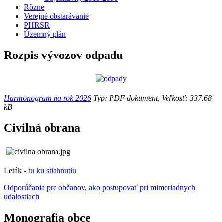
Rôzne
Verejné obstarávanie
PHRSR
Územný plán
Rozpis vývozov odpadu
Harmonogram na rok 2026
Typ: PDF dokument, Veľkosť: 337.68
kB
Civilná obrana
Leták -
tu ku stiahnutiu
Odporúčania pre občanov, ako postupovať pri mimoriadnych
udalostiach
Monografia obce