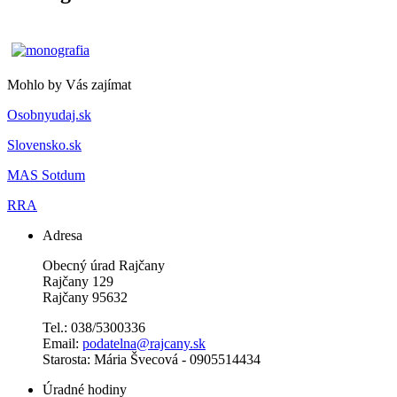
Mohlo by Vás zajímat
Osobnyudaj.sk
Slovensko.sk
MAS Sotdum
RRA
Adresa
Obecný úrad Rajčany
Rajčany 129
Rajčany 95632
Tel.: 038/5300336
Email:
podatelna@rajcany.sk
Starosta: Mária Švecová - 0905514434
Úradné hodiny