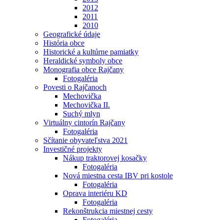
2012
2011
2010
Geografické údaje
História obce
Historické a kultúrne pamiatky
Heraldické symboly obce
Monografia obce Rajčany
Fotogaléria
Povesti o Rajčanoch
Mechovička
Mechovička II.
Suchý mlyn
Virtuálny cintorín Rajčany
Fotogaléria
Sčítanie obyvateľstva 2021
Investičné projekty
Nákup traktorovej kosačky
Fotogaléria
Nová miestna cesta IBV pri kostole
Fotogaléria
Oprava interiéru KD
Fotogaléria
Rekonštrukcia miestnej cesty
Fotogaléria