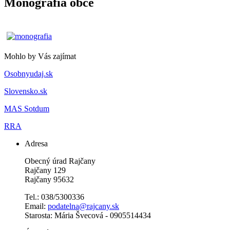
Monografia obce
Mohlo by Vás zajímat
Osobnyudaj.sk
Slovensko.sk
MAS Sotdum
RRA
Adresa
Obecný úrad Rajčany
Rajčany 129
Rajčany 95632
Tel.: 038/5300336
Email:
podatelna@rajcany.sk
Starosta: Mária Švecová - 0905514434