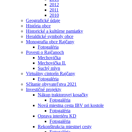
2012
2011
2010
Geografické údaje
História obce
Historické a kultúrne pamiatky
Heraldické symboly obce
Monografia obce Rajčany
Fotogaléria
Povesti o Rajčanoch
Mechovička
Mechovička II.
Suchý mlyn
Virtuálny cintorín Rajčany
Fotogaléria
Sčítanie obyvateľstva 2021
Investičné projekty
Nákup traktorovej kosačky
Fotogaléria
Nová miestna cesta IBV pri kostole
Fotogaléria
Oprava interiéru KD
Fotogaléria
Rekonštrukcia miestnej cesty
Fotogaléria