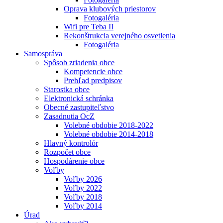
Oprava klubových priestorov
Fotogaléria
Wifi pre Teba II
Rekonštrukcia verejného osvetlenia
Fotogaléria
Samospráva
Spôsob zriadenia obce
Kompetencie obce
Prehľad predpisov
Starostka obce
Elektronická schránka
Obecné zastupiteľstvo
Zasadnutia OcZ
Volebné obdobie 2018-2022
Volebné obdobie 2014-2018
Hlavný kontrolór
Rozpočet obce
Hospodárenie obce
Voľby
Voľby 2026
Voľby 2022
Voľby 2018
Voľby 2014
Úrad