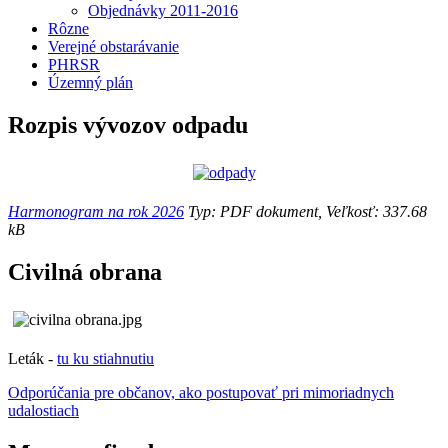
Objednávky 2011-2016
Rôzne
Verejné obstarávanie
PHRSR
Územný plán
Rozpis vývozov odpadu
Harmonogram na rok 2026
Typ: PDF dokument, Veľkosť: 337.68
kB
Civilná obrana
Leták -
tu ku stiahnutiu
Odporúčania pre občanov, ako postupovať pri mimoriadnych
udalostiach