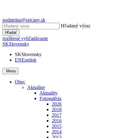
podatelna@rajcany.sk
Hľadaný výraz
Hľadať
rozšírené vyhľadávanie
SK
Slovensky
SK
Slovensky
EN
English
Menu
Obec
Aktuálne
Aktuality
Fotogaléria
2026
2018
2017
2016
2015
2014
2013