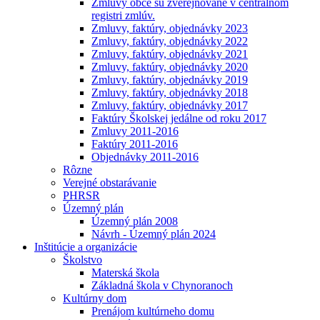
Zmluvy obce sú zverejňované v centrálnom
registri zmlúv.
Zmluvy, faktúry, objednávky 2023
Zmluvy, faktúry, objednávky 2022
Zmluvy, faktúry, objednávky 2021
Zmluvy, faktúry, objednávky 2020
Zmluvy, faktúry, objednávky 2019
Zmluvy, faktúry, objednávky 2018
Zmluvy, faktúry, objednávky 2017
Faktúry Školskej jedálne od roku 2017
Zmluvy 2011-2016
Faktúry 2011-2016
Objednávky 2011-2016
Rôzne
Verejné obstarávanie
PHRSR
Územný plán
Územný plán 2008
Návrh - Územný plán 2024
Inštitúcie a organizácie
Školstvo
Materská škola
Základná škola v Chynoranoch
Kultúrny dom
Prenájom kultúrneho domu