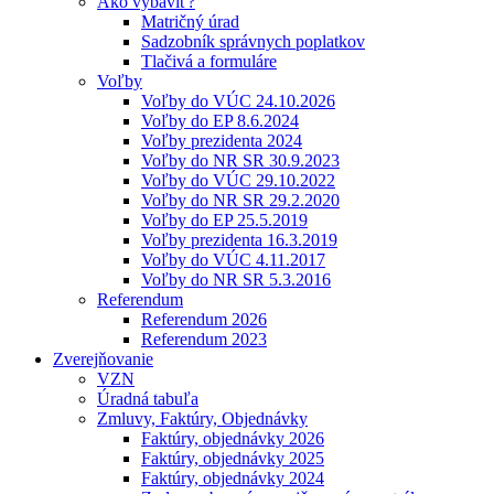
Ako vybaviť?
Matričný úrad
Sadzobník správnych poplatkov
Tlačivá a formuláre
Voľby
Voľby do VÚC 24.10.2026
Voľby do EP 8.6.2024
Voľby prezidenta 2024
Voľby do NR SR 30.9.2023
Voľby do VÚC 29.10.2022
Voľby do NR SR 29.2.2020
Voľby do EP 25.5.2019
Voľby prezidenta 16.3.2019
Voľby do VÚC 4.11.2017
Voľby do NR SR 5.3.2016
Referendum
Referendum 2026
Referendum 2023
Zverejňovanie
VZN
Úradná tabuľa
Zmluvy, Faktúry, Objednávky
Faktúry, objednávky 2026
Faktúry, objednávky 2025
Faktúry, objednávky 2024