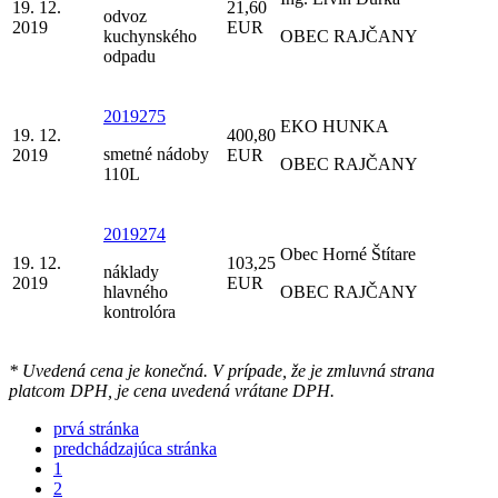
19. 12.
21,60
odvoz
2019
EUR
kuchynského
OBEC RAJČANY
odpadu
2019275
EKO HUNKA
19. 12.
400,80
smetné nádoby
2019
EUR
OBEC RAJČANY
110L
2019274
Obec Horné Štítare
19. 12.
103,25
náklady
2019
EUR
hlavného
OBEC RAJČANY
kontrolóra
* Uvedená cena je konečná. V prípade, že je zmluvná strana
platcom DPH, je cena uvedená vrátane DPH.
prvá stránka
predchádzajúca stránka
1
2