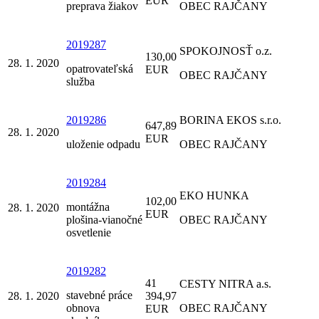
EUR
preprava žiakov
OBEC RAJČANY
2019287
SPOKOJNOSŤ o.z.
130,00
28. 1. 2020
opatrovateľská
EUR
OBEC RAJČANY
služba
2019286
BORINA EKOS s.r.o.
647,89
28. 1. 2020
EUR
uloženie odpadu
OBEC RAJČANY
2019284
EKO HUNKA
102,00
montážna
28. 1. 2020
EUR
plošina-vianočné
OBEC RAJČANY
osvetlenie
2019282
41
CESTY NITRA a.s.
stavebné práce
28. 1. 2020
394,97
obnova
OBEC RAJČANY
EUR