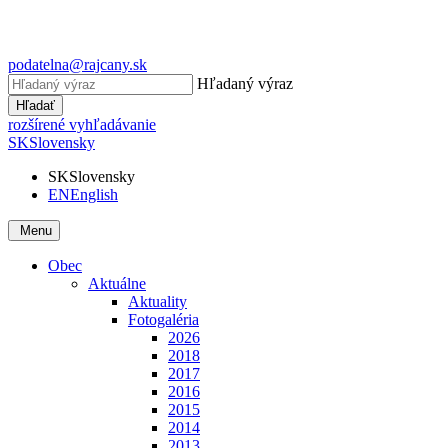
podatelna@rajcany.sk
Hľadaný výraz
Hľadať
rozšírené vyhľadávanie
SK
Slovensky
SK
Slovensky
EN
English
Menu
Obec
Aktuálne
Aktuality
Fotogaléria
2026
2018
2017
2016
2015
2014
2013