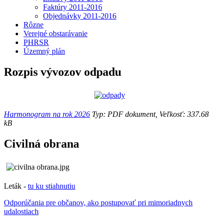
Faktúry 2011-2016
Objednávky 2011-2016
Rôzne
Verejné obstarávanie
PHRSR
Územný plán
Rozpis vývozov odpadu
Harmonogram na rok 2026
Typ: PDF dokument, Veľkosť: 337.68
kB
Civilná obrana
Leták -
tu ku stiahnutiu
Odporúčania pre občanov, ako postupovať pri mimoriadnych
udalostiach