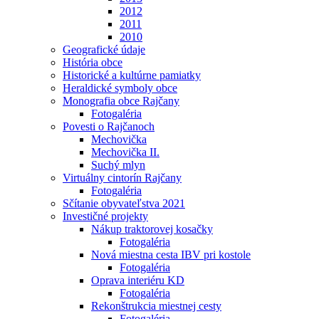
2012
2011
2010
Geografické údaje
História obce
Historické a kultúrne pamiatky
Heraldické symboly obce
Monografia obce Rajčany
Fotogaléria
Povesti o Rajčanoch
Mechovička
Mechovička II.
Suchý mlyn
Virtuálny cintorín Rajčany
Fotogaléria
Sčítanie obyvateľstva 2021
Investičné projekty
Nákup traktorovej kosačky
Fotogaléria
Nová miestna cesta IBV pri kostole
Fotogaléria
Oprava interiéru KD
Fotogaléria
Rekonštrukcia miestnej cesty
Fotogaléria