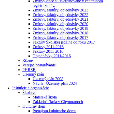
Zmluvy obce sú zverejňované v centrálnom
registri zmlúv.
Zmluvy, faktúry, objednávky 2023
Zmluvy, faktúry, objednávky 2022
Zmluvy, faktúry, objednávky 2021
Zmluvy, faktúry, objednávky 2020
Zmluvy, faktúry, objednávky 2019
Zmluvy, faktúry, objednávky 2018
Zmluvy, faktúry, objednávky 2017
Faktúry Školskej jedálne od roku 2017
Zmluvy 2011-2016
Faktúry 2011-2016
Objednávky 2011-2016
Rôzne
Verejné obstarávanie
PHRSR
Územný plán
Územný plán 2008
Návrh - Územný plán 2024
Inštitúcie a organizácie
Školstvo
Materská škola
Základná škola v Chynoranoch
Kultúrny dom
Prenájom kultúrneho domu