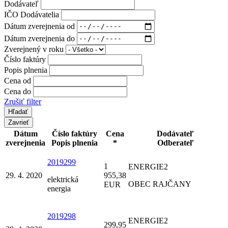
Dodávateľ
IČO Dodávatelia
Dátum zverejnenia od
Dátum zverejnenia do
Zverejnený v roku
Číslo faktúry
Popis plnenia
Cena od
Cena do
Zrušiť filter
Zavrieť
Dátum
Číslo faktúry
Cena
Dodávateľ
zverejnenia
Popis plnenia
*
Odberateľ
2019299
1
ENERGIE2
29. 4. 2020
955,38
elektrická
OBEC RAJČANY
EUR
energia
2019298
ENERGIE2
299,95