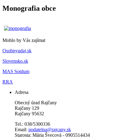
Monografia obce
Mohlo by Vás zajímat
Osobnyudaj.sk
Slovensko.sk
MAS Sotdum
RRA
Adresa
Obecný úrad Rajčany
Rajčany 129
Rajčany 95632
Tel.: 038/5300336
Email:
podatelna@rajcany.sk
Starosta: Mária Švecová - 0905514434