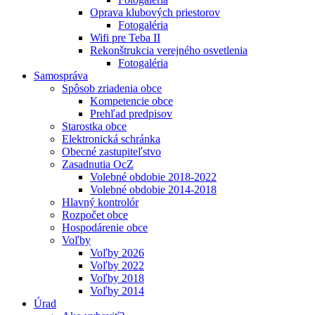
Oprava klubových priestorov
Fotogaléria
Wifi pre Teba II
Rekonštrukcia verejného osvetlenia
Fotogaléria
Samospráva
Spôsob zriadenia obce
Kompetencie obce
Prehľad predpisov
Starostka obce
Elektronická schránka
Obecné zastupiteľstvo
Zasadnutia OcZ
Volebné obdobie 2018-2022
Volebné obdobie 2014-2018
Hlavný kontrolór
Rozpočet obce
Hospodárenie obce
Voľby
Voľby 2026
Voľby 2022
Voľby 2018
Voľby 2014
Úrad