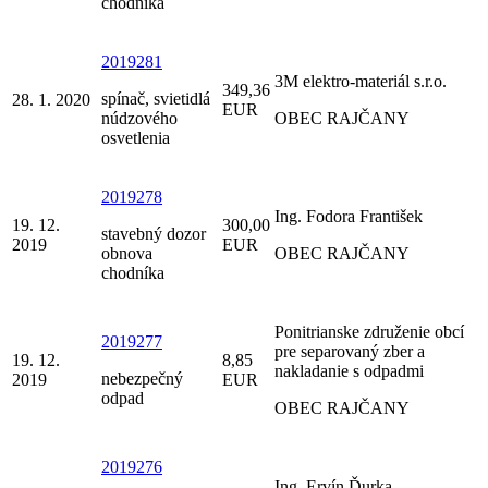
chodníka
2019281
3M elektro-materiál s.r.o.
349,36
spínač, svietidlá
28. 1. 2020
EUR
núdzového
OBEC RAJČANY
osvetlenia
2019278
Ing. Fodora František
19. 12.
300,00
stavebný dozor
2019
EUR
obnova
OBEC RAJČANY
chodníka
Ponitrianske združenie obcí
2019277
pre separovaný zber a
19. 12.
8,85
nakladanie s odpadmi
nebezpečný
2019
EUR
odpad
OBEC RAJČANY
2019276
Ing. Ervín Ďurka