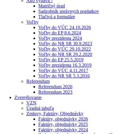
Ako vybaviť?
Matričný úrad
Sadzobník správnych poplatkov
Tlačivá a formuláre
Voľby
Voľby do VÚC 24.10.2026
Voľby do EP 8.6.2024
Voľby prezidenta 2024
Voľby do NR SR 30.9.2023
Voľby do VÚC 29.10.2022
Voľby do NR SR 29.2.2020
Voľby do EP 25.5.2019
Voľby prezidenta 16.3.2019
Voľby do VÚC 4.11.2017
Voľby do NR SR 5.3.2016
Referendum
Referendum 2026
Referendum 2023
Zverejňovanie
VZN
Úradná tabuľa
Zmluvy, Faktúry, Objednávky
Faktúry, objednávky 2026
Faktúry, objednávky 2025
Faktúry, objednávky 2024