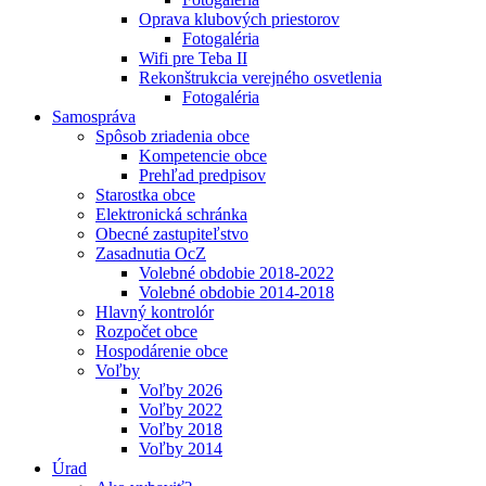
Oprava klubových priestorov
Fotogaléria
Wifi pre Teba II
Rekonštrukcia verejného osvetlenia
Fotogaléria
Samospráva
Spôsob zriadenia obce
Kompetencie obce
Prehľad predpisov
Starostka obce
Elektronická schránka
Obecné zastupiteľstvo
Zasadnutia OcZ
Volebné obdobie 2018-2022
Volebné obdobie 2014-2018
Hlavný kontrolór
Rozpočet obce
Hospodárenie obce
Voľby
Voľby 2026
Voľby 2022
Voľby 2018
Voľby 2014
Úrad