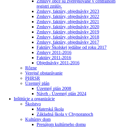
Zmluvy obce sú zverejňované v centrálnom
registri zmlúv.
Zmluvy, faktúry, objednávky 2023
Zmluvy, faktúry, objednávky 2022
Zmluvy, faktúry, objednávky 2021
Zmluvy, faktúry, objednávky 2020
Zmluvy, faktúry, objednávky 2019
Zmluvy, faktúry, objednávky 2018
Zmluvy, faktúry, objednávky 2017
Faktúry Školskej jedálne od roku 2017
Zmluvy 2011-2016
Faktúry 2011-2016
Objednávky 2011-2016
Rôzne
Verejné obstarávanie
PHRSR
Územný plán
Územný plán 2008
Návrh - Územný plán 2024
Inštitúcie a organizácie
Školstvo
Materská škola
Základná škola v Chynoranoch
Kultúrny dom
Prenájom kultúrneho domu