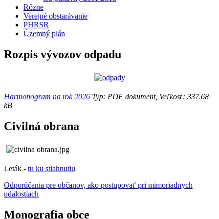
Rôzne
Verejné obstarávanie
PHRSR
Územný plán
Rozpis vývozov odpadu
Harmonogram na rok 2026
Typ: PDF dokument, Veľkosť: 337.68
kB
Civilná obrana
Leták -
tu ku stiahnutiu
Odporúčania pre občanov, ako postupovať pri mimoriadnych
udalostiach
Monografia obce