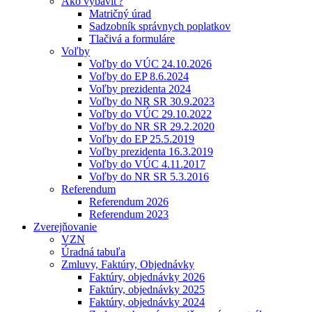
Ako vybaviť?
Matričný úrad
Sadzobník správnych poplatkov
Tlačivá a formuláre
Voľby
Voľby do VÚC 24.10.2026
Voľby do EP 8.6.2024
Voľby prezidenta 2024
Voľby do NR SR 30.9.2023
Voľby do VÚC 29.10.2022
Voľby do NR SR 29.2.2020
Voľby do EP 25.5.2019
Voľby prezidenta 16.3.2019
Voľby do VÚC 4.11.2017
Voľby do NR SR 5.3.2016
Referendum
Referendum 2026
Referendum 2023
Zverejňovanie
VZN
Úradná tabuľa
Zmluvy, Faktúry, Objednávky
Faktúry, objednávky 2026
Faktúry, objednávky 2025
Faktúry, objednávky 2024