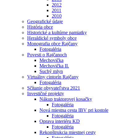
2012
2011
2010
Geografické údaje
História obce
Historické a kultúrne pamiatky
Heraldické symboly obce
Monografia obce Rajčany
Fotogaléria
Povesti o Rajčanoch
Mechovička
Mechovička II.
Suchý mlyn
Virtuálny cintorín Rajčany
Fotogaléria
Sčítanie obyvateľstva 2021
Investičné projekty
Nákup traktorovej kosačky
Fotogaléria
Nová miestna cesta IBV pri kostole
Fotogaléria
Oprava interiéru KD
Fotogaléria
Rekonštrukcia miestnej cesty
Fotogaléria