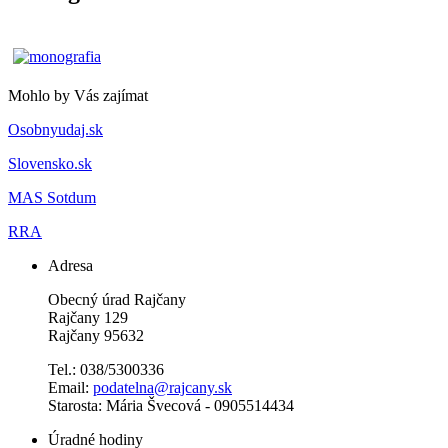
Mohlo by Vás zajímat
Osobnyudaj.sk
Slovensko.sk
MAS Sotdum
RRA
Adresa
Obecný úrad Rajčany
Rajčany 129
Rajčany 95632
Tel.: 038/5300336
Email:
podatelna@rajcany.sk
Starosta: Mária Švecová - 0905514434
Úradné hodiny