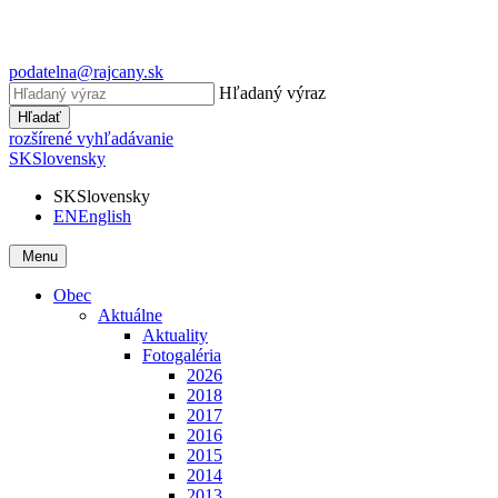
podatelna@rajcany.sk
Hľadaný výraz
Hľadať
rozšírené vyhľadávanie
SK
Slovensky
SK
Slovensky
EN
English
Menu
Obec
Aktuálne
Aktuality
Fotogaléria
2026
2018
2017
2016
2015
2014
2013