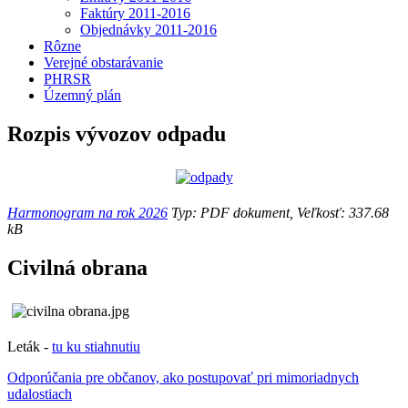
Faktúry 2011-2016
Objednávky 2011-2016
Rôzne
Verejné obstarávanie
PHRSR
Územný plán
Rozpis vývozov odpadu
Harmonogram na rok 2026
Typ: PDF dokument, Veľkosť: 337.68
kB
Civilná obrana
Leták -
tu ku stiahnutiu
Odporúčania pre občanov, ako postupovať pri mimoriadnych
udalostiach