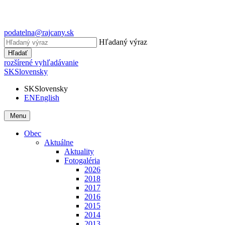
podatelna@rajcany.sk
Hľadaný výraz
Hľadať
rozšírené vyhľadávanie
SK
Slovensky
SK
Slovensky
EN
English
Menu
Obec
Aktuálne
Aktuality
Fotogaléria
2026
2018
2017
2016
2015
2014
2013