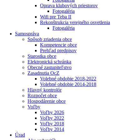
Oprava klubových priestorov
Fotogaléria
Wifi pre Teba II
Rekonštrukcia verejného osvetlenia
Fotogaléria
Samospráva
Spôsob zriadenia obce
Kompetencie obce
Prehľad predpisov
Starostka obce
Elektronická schránka
Obecné zastupiteľstvo
Zasadnutia OcZ
Volebné obdobie 2018-2022
Volebné obdobie 2014-2018
Hlavný kontrolór
Rozpočet obce
Hospodárenie obce
Voľby
Voľby 2026
Voľby 2022
Voľby 2018
Voľby 2014
Úrad