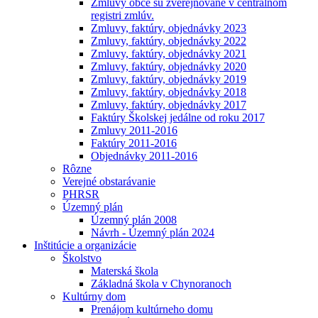
Zmluvy obce sú zverejňované v centrálnom
registri zmlúv.
Zmluvy, faktúry, objednávky 2023
Zmluvy, faktúry, objednávky 2022
Zmluvy, faktúry, objednávky 2021
Zmluvy, faktúry, objednávky 2020
Zmluvy, faktúry, objednávky 2019
Zmluvy, faktúry, objednávky 2018
Zmluvy, faktúry, objednávky 2017
Faktúry Školskej jedálne od roku 2017
Zmluvy 2011-2016
Faktúry 2011-2016
Objednávky 2011-2016
Rôzne
Verejné obstarávanie
PHRSR
Územný plán
Územný plán 2008
Návrh - Územný plán 2024
Inštitúcie a organizácie
Školstvo
Materská škola
Základná škola v Chynoranoch
Kultúrny dom
Prenájom kultúrneho domu