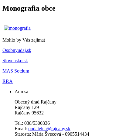
Monografia obce
Mohlo by Vás zajímat
Osobnyudaj.sk
Slovensko.sk
MAS Sotdum
RRA
Adresa
Obecný úrad Rajčany
Rajčany 129
Rajčany 95632
Tel.: 038/5300336
Email:
podatelna@rajcany.sk
Starosta: Mária Švecová - 0905514434