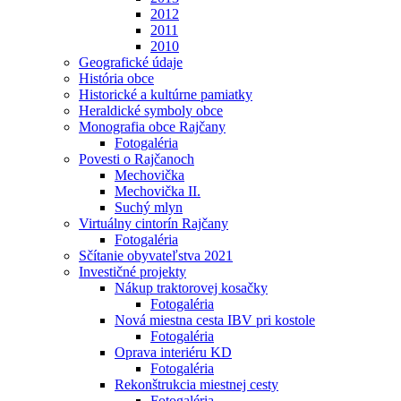
2012
2011
2010
Geografické údaje
História obce
Historické a kultúrne pamiatky
Heraldické symboly obce
Monografia obce Rajčany
Fotogaléria
Povesti o Rajčanoch
Mechovička
Mechovička II.
Suchý mlyn
Virtuálny cintorín Rajčany
Fotogaléria
Sčítanie obyvateľstva 2021
Investičné projekty
Nákup traktorovej kosačky
Fotogaléria
Nová miestna cesta IBV pri kostole
Fotogaléria
Oprava interiéru KD
Fotogaléria
Rekonštrukcia miestnej cesty
Fotogaléria