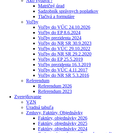
Ako vybaviť?
Matričný úrad
Sadzobník správnych poplatkov
Tlačivá a formuláre
Voľby
Voľby do VÚC 24.10.2026
Voľby do EP 8.6.2024
Voľby prezidenta 2024
Voľby do NR SR 30.9.2023
Voľby do VÚC 29.10.2022
Voľby do NR SR 29.2.2020
Voľby do EP 25.5.2019
Voľby prezidenta 16.3.2019
Voľby do VÚC 4.11.2017
Voľby do NR SR 5.3.2016
Referendum
Referendum 2026
Referendum 2023
Zverejňovanie
VZN
Úradná tabuľa
Zmluvy, Faktúry, Objednávky
Faktúry, objednávky 2026
Faktúry, objednávky 2025
Faktúry, objednávky 2024