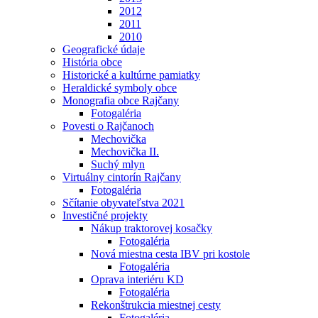
2012
2011
2010
Geografické údaje
História obce
Historické a kultúrne pamiatky
Heraldické symboly obce
Monografia obce Rajčany
Fotogaléria
Povesti o Rajčanoch
Mechovička
Mechovička II.
Suchý mlyn
Virtuálny cintorín Rajčany
Fotogaléria
Sčítanie obyvateľstva 2021
Investičné projekty
Nákup traktorovej kosačky
Fotogaléria
Nová miestna cesta IBV pri kostole
Fotogaléria
Oprava interiéru KD
Fotogaléria
Rekonštrukcia miestnej cesty
Fotogaléria