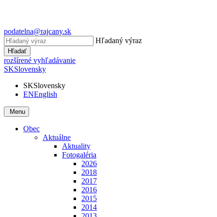
podatelna@rajcany.sk
Hľadaný výraz
Hľadať
rozšírené vyhľadávanie
SK
Slovensky
SK
Slovensky
EN
English
Menu
Obec
Aktuálne
Aktuality
Fotogaléria
2026
2018
2017
2016
2015
2014
2013