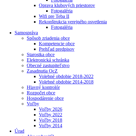
Oprava klubových priestorov
Fotogaléria
Wifi pre Teba II
Rekonštrukcia verejného osvetlenia
Fotogaléria
Samospráva
Spôsob zriadenia obce
Kompetencie obce
Prehľad predpisov
Starostka obce
Elektronická schránka
Obecné zastupiteľstvo
Zasadnutia OcZ
Volebné obdobie 2018-2022
Volebné obdobie 2014-2018
Hlavný kontrolór
Rozpočet obce
Hospodárenie obce
Voľby
Voľby 2026
Voľby 2022
Voľby 2018
Voľby 2014
Úrad