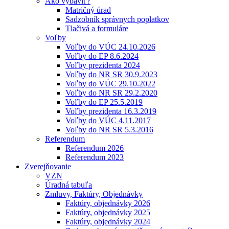
Ako vybaviť?
Matričný úrad
Sadzobník správnych poplatkov
Tlačivá a formuláre
Voľby
Voľby do VÚC 24.10.2026
Voľby do EP 8.6.2024
Voľby prezidenta 2024
Voľby do NR SR 30.9.2023
Voľby do VÚC 29.10.2022
Voľby do NR SR 29.2.2020
Voľby do EP 25.5.2019
Voľby prezidenta 16.3.2019
Voľby do VÚC 4.11.2017
Voľby do NR SR 5.3.2016
Referendum
Referendum 2026
Referendum 2023
Zverejňovanie
VZN
Úradná tabuľa
Zmluvy, Faktúry, Objednávky
Faktúry, objednávky 2026
Faktúry, objednávky 2025
Faktúry, objednávky 2024