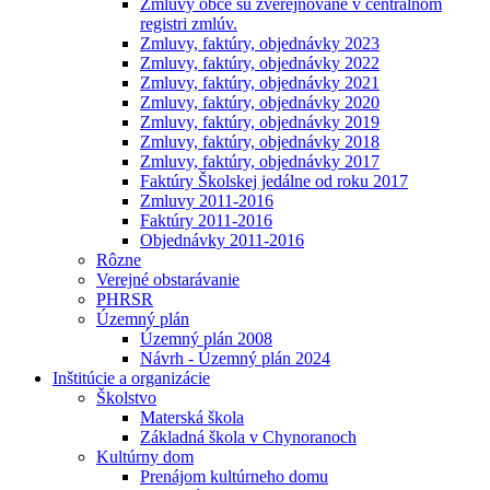
Zmluvy obce sú zverejňované v centrálnom
registri zmlúv.
Zmluvy, faktúry, objednávky 2023
Zmluvy, faktúry, objednávky 2022
Zmluvy, faktúry, objednávky 2021
Zmluvy, faktúry, objednávky 2020
Zmluvy, faktúry, objednávky 2019
Zmluvy, faktúry, objednávky 2018
Zmluvy, faktúry, objednávky 2017
Faktúry Školskej jedálne od roku 2017
Zmluvy 2011-2016
Faktúry 2011-2016
Objednávky 2011-2016
Rôzne
Verejné obstarávanie
PHRSR
Územný plán
Územný plán 2008
Návrh - Územný plán 2024
Inštitúcie a organizácie
Školstvo
Materská škola
Základná škola v Chynoranoch
Kultúrny dom
Prenájom kultúrneho domu