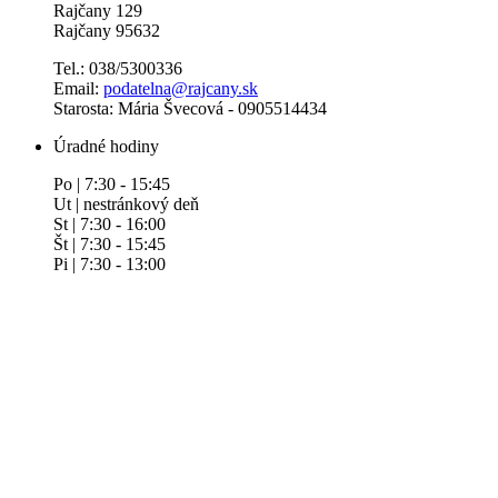
Rajčany 129
Rajčany 95632
Tel.: 038/5300336
Email:
podatelna@rajcany.sk
Starosta: Mária Švecová - 0905514434
Úradné hodiny
Po | 7:30 - 15:45
Ut | nestránkový deň
St | 7:30 - 16:00
Št | 7:30 - 15:45
Pi | 7:30 - 13:00