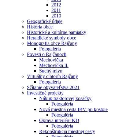
2012
2011
2010
Geografické údaje
História obce
Historické a kultúrne pamiatky
Heraldické symboly obce
Monografia obce Rajčany
Fotogaléria
Povesti o Rajčanoch
Mechovička
Mechovička II.
Suchý mlyn
Virtuálny cintorín Rajčany
Fotogaléria
Sčítanie obyvateľstva 2021
Investičné projekty
Nákup traktorovej kosačky
Fotogaléria
Nová miestna cesta IBV pri kostole
Fotogaléria
Oprava interiéru KD
Fotogaléria
Rekonštrukcia miestnej cesty
Fotogaléria