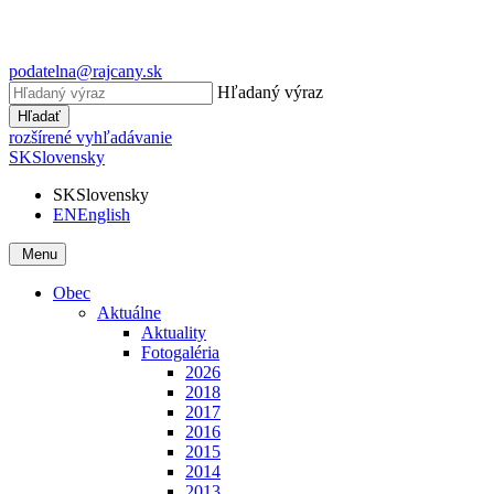
podatelna@rajcany.sk
Hľadaný výraz
Hľadať
rozšírené vyhľadávanie
SK
Slovensky
SK
Slovensky
EN
English
Menu
Obec
Aktuálne
Aktuality
Fotogaléria
2026
2018
2017
2016
2015
2014
2013