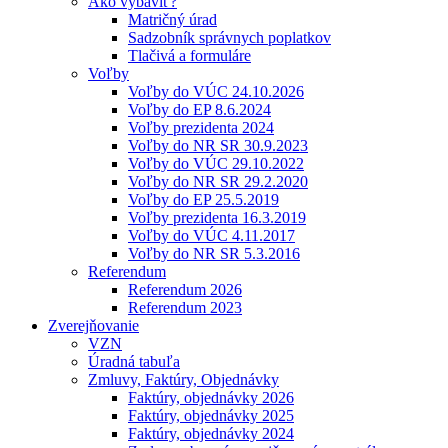
Ako vybaviť?
Matričný úrad
Sadzobník správnych poplatkov
Tlačivá a formuláre
Voľby
Voľby do VÚC 24.10.2026
Voľby do EP 8.6.2024
Voľby prezidenta 2024
Voľby do NR SR 30.9.2023
Voľby do VÚC 29.10.2022
Voľby do NR SR 29.2.2020
Voľby do EP 25.5.2019
Voľby prezidenta 16.3.2019
Voľby do VÚC 4.11.2017
Voľby do NR SR 5.3.2016
Referendum
Referendum 2026
Referendum 2023
Zverejňovanie
VZN
Úradná tabuľa
Zmluvy, Faktúry, Objednávky
Faktúry, objednávky 2026
Faktúry, objednávky 2025
Faktúry, objednávky 2024