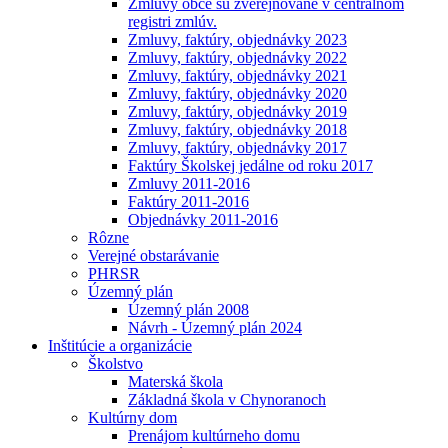
Zmluvy obce sú zverejňované v centrálnom
registri zmlúv.
Zmluvy, faktúry, objednávky 2023
Zmluvy, faktúry, objednávky 2022
Zmluvy, faktúry, objednávky 2021
Zmluvy, faktúry, objednávky 2020
Zmluvy, faktúry, objednávky 2019
Zmluvy, faktúry, objednávky 2018
Zmluvy, faktúry, objednávky 2017
Faktúry Školskej jedálne od roku 2017
Zmluvy 2011-2016
Faktúry 2011-2016
Objednávky 2011-2016
Rôzne
Verejné obstarávanie
PHRSR
Územný plán
Územný plán 2008
Návrh - Územný plán 2024
Inštitúcie a organizácie
Školstvo
Materská škola
Základná škola v Chynoranoch
Kultúrny dom
Prenájom kultúrneho domu