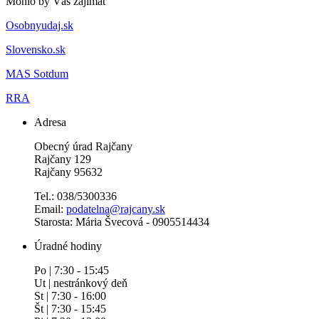
Mohlo by Vás zajímat
Osobnyudaj.sk
Slovensko.sk
MAS Sotdum
RRA
Adresa
Obecný úrad Rajčany
Rajčany 129
Rajčany 95632
Tel.: 038/5300336
Email:
podatelna@rajcany.sk
Starosta: Mária Švecová - 0905514434
Úradné hodiny
Po | 7:30 - 15:45
Ut | nestránkový deň
St | 7:30 - 16:00
Št | 7:30 - 15:45