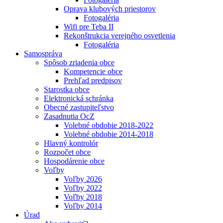
Oprava klubových priestorov
Fotogaléria
Wifi pre Teba II
Rekonštrukcia verejného osvetlenia
Fotogaléria
Samospráva
Spôsob zriadenia obce
Kompetencie obce
Prehľad predpisov
Starostka obce
Elektronická schránka
Obecné zastupiteľstvo
Zasadnutia OcZ
Volebné obdobie 2018-2022
Volebné obdobie 2014-2018
Hlavný kontrolór
Rozpočet obce
Hospodárenie obce
Voľby
Voľby 2026
Voľby 2022
Voľby 2018
Voľby 2014
Úrad