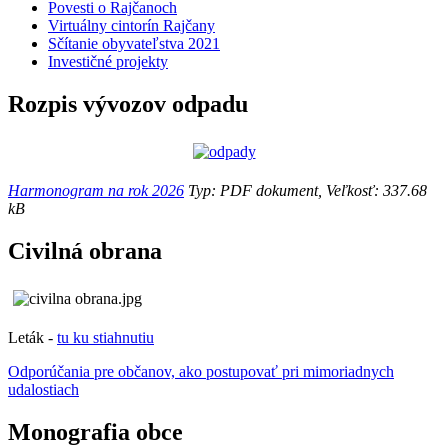
Povesti o Rajčanoch
Virtuálny cintorín Rajčany
Sčítanie obyvateľstva 2021
Investičné projekty
Rozpis vývozov odpadu
Harmonogram na rok 2026
Typ: PDF dokument, Veľkosť: 337.68
kB
Civilná obrana
Leták -
tu ku stiahnutiu
Odporúčania pre občanov, ako postupovať pri mimoriadnych
udalostiach
Monografia obce