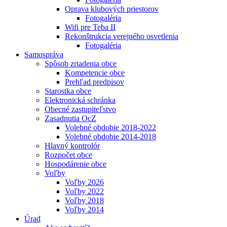
Oprava klubových priestorov
Fotogaléria
Wifi pre Teba II
Rekonštrukcia verejného osvetlenia
Fotogaléria
Samospráva
Spôsob zriadenia obce
Kompetencie obce
Prehľad predpisov
Starostka obce
Elektronická schránka
Obecné zastupiteľstvo
Zasadnutia OcZ
Volebné obdobie 2018-2022
Volebné obdobie 2014-2018
Hlavný kontrolór
Rozpočet obce
Hospodárenie obce
Voľby
Voľby 2026
Voľby 2022
Voľby 2018
Voľby 2014
Úrad