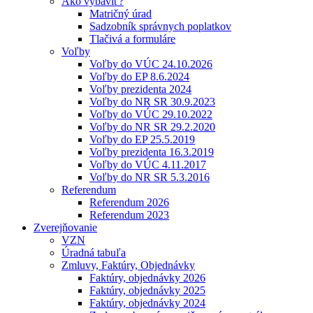
Ako vybaviť?
Matričný úrad
Sadzobník správnych poplatkov
Tlačivá a formuláre
Voľby
Voľby do VÚC 24.10.2026
Voľby do EP 8.6.2024
Voľby prezidenta 2024
Voľby do NR SR 30.9.2023
Voľby do VÚC 29.10.2022
Voľby do NR SR 29.2.2020
Voľby do EP 25.5.2019
Voľby prezidenta 16.3.2019
Voľby do VÚC 4.11.2017
Voľby do NR SR 5.3.2016
Referendum
Referendum 2026
Referendum 2023
Zverejňovanie
VZN
Úradná tabuľa
Zmluvy, Faktúry, Objednávky
Faktúry, objednávky 2026
Faktúry, objednávky 2025
Faktúry, objednávky 2024