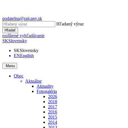
podatelna@rajcany.sk
Hľadaný výraz
Hľadať
rozšírené vyhľadávanie
SK
Slovensky
SK
Slovensky
EN
English
Menu
Obec
Aktuálne
Aktuality
Fotogaléria
2026
2018
2017
2016
2015
2014
2013