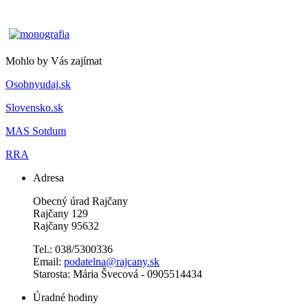
Mohlo by Vás zajímat
Osobnyudaj.sk
Slovensko.sk
MAS Sotdum
RRA
Adresa
Obecný úrad Rajčany
Rajčany 129
Rajčany 95632
Tel.: 038/5300336
Email:
podatelna@rajcany.sk
Starosta: Mária Švecová - 0905514434
Úradné hodiny