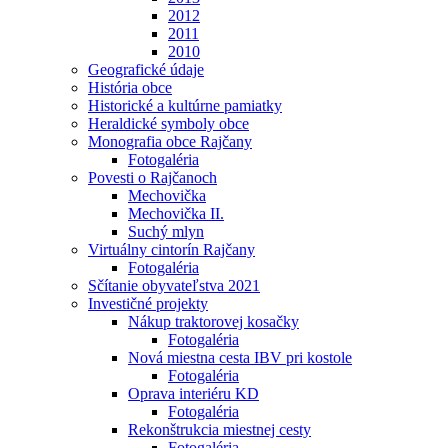
2012
2011
2010
Geografické údaje
História obce
Historické a kultúrne pamiatky
Heraldické symboly obce
Monografia obce Rajčany
Fotogaléria
Povesti o Rajčanoch
Mechovička
Mechovička II.
Suchý mlyn
Virtuálny cintorín Rajčany
Fotogaléria
Sčítanie obyvateľstva 2021
Investičné projekty
Nákup traktorovej kosačky
Fotogaléria
Nová miestna cesta IBV pri kostole
Fotogaléria
Oprava interiéru KD
Fotogaléria
Rekonštrukcia miestnej cesty
Fotogaléria