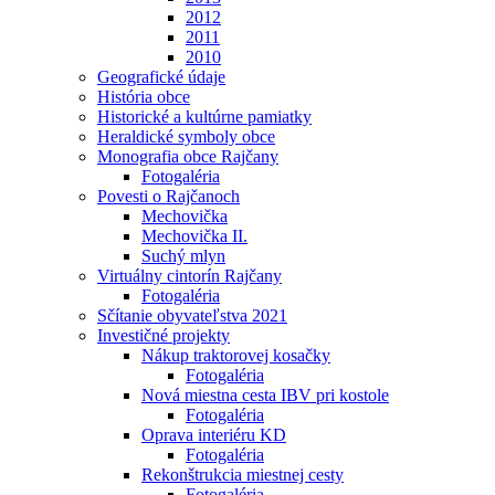
2012
2011
2010
Geografické údaje
História obce
Historické a kultúrne pamiatky
Heraldické symboly obce
Monografia obce Rajčany
Fotogaléria
Povesti o Rajčanoch
Mechovička
Mechovička II.
Suchý mlyn
Virtuálny cintorín Rajčany
Fotogaléria
Sčítanie obyvateľstva 2021
Investičné projekty
Nákup traktorovej kosačky
Fotogaléria
Nová miestna cesta IBV pri kostole
Fotogaléria
Oprava interiéru KD
Fotogaléria
Rekonštrukcia miestnej cesty
Fotogaléria