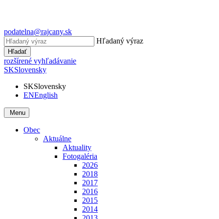
podatelna@rajcany.sk
Hľadaný výraz
Hľadať
rozšírené vyhľadávanie
SK
Slovensky
SK
Slovensky
EN
English
Menu
Obec
Aktuálne
Aktuality
Fotogaléria
2026
2018
2017
2016
2015
2014
2013