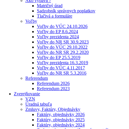
Ako vybaviť?
Matričný úrad
Sadzobník správnych poplatkov
Tlačivá a formuláre
Voľby
Voľby do VÚC 24.10.2026
Voľby do EP 8.6.2024
Voľby prezidenta 2024
Voľby do NR SR 30.9.2023
Voľby do VÚC 29.10.2022
Voľby do NR SR 29.2.2020
Voľby do EP 25.5.2019
Voľby prezidenta 16.3.2019
Voľby do VÚC 4.11.2017
Voľby do NR SR 5.3.2016
Referendum
Referendum 2026
Referendum 2023
Zverejňovanie
VZN
Úradná tabuľa
Zmluvy, Faktúry, Objednávky
Faktúry, objednávky 2026
Faktúry, objednávky 2025
Faktúry, objednávky 2024