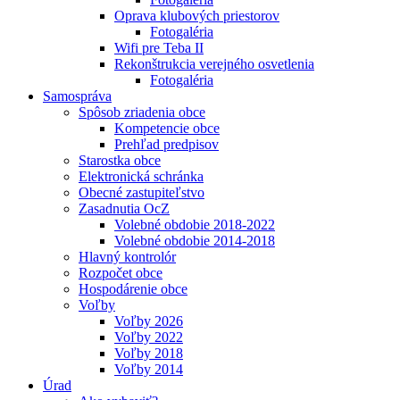
Oprava klubových priestorov
Fotogaléria
Wifi pre Teba II
Rekonštrukcia verejného osvetlenia
Fotogaléria
Samospráva
Spôsob zriadenia obce
Kompetencie obce
Prehľad predpisov
Starostka obce
Elektronická schránka
Obecné zastupiteľstvo
Zasadnutia OcZ
Volebné obdobie 2018-2022
Volebné obdobie 2014-2018
Hlavný kontrolór
Rozpočet obce
Hospodárenie obce
Voľby
Voľby 2026
Voľby 2022
Voľby 2018
Voľby 2014
Úrad