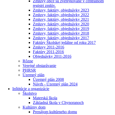
Zmluvy obce sú zverejňované v centrálnom
registri zmlúv.
Zmluvy, faktúry, objednávky 2023
Zmluvy, faktúry, objednávky 2022
Zmluvy, faktúry, objednávky 2021
Zmluvy, faktúry, objednávky 2020
Zmluvy, faktúry, objednávky 2019
Zmluvy, faktúry, objednávky 2018
Zmluvy, faktúry, objednávky 2017
Faktúry Školskej jedálne od roku 2017
Zmluvy 2011-2016
Faktúry 2011-2016
Objednávky 2011-2016
Rôzne
Verejné obstarávanie
PHRSR
Územný plán
Územný plán 2008
Návrh - Územný plán 2024
Inštitúcie a organizácie
Školstvo
Materská škola
Základná škola v Chynoranoch
Kultúrny dom
Prenájom kultúrneho domu