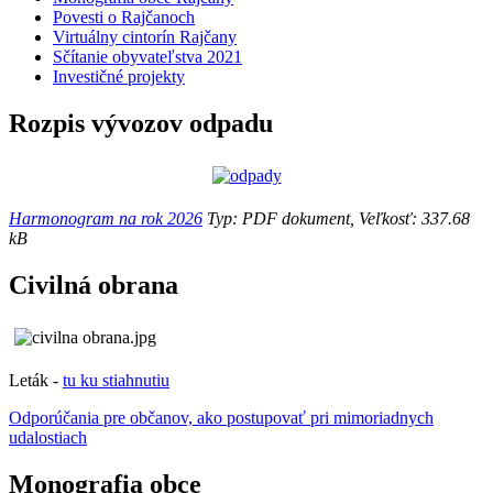
Povesti o Rajčanoch
Virtuálny cintorín Rajčany
Sčítanie obyvateľstva 2021
Investičné projekty
Rozpis vývozov odpadu
Harmonogram na rok 2026
Typ: PDF dokument, Veľkosť: 337.68
kB
Civilná obrana
Leták -
tu ku stiahnutiu
Odporúčania pre občanov, ako postupovať pri mimoriadnych
udalostiach
Monografia obce