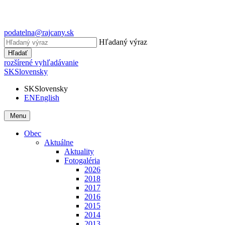
podatelna@rajcany.sk
Hľadaný výraz
Hľadať
rozšírené vyhľadávanie
SK
Slovensky
SK
Slovensky
EN
English
Menu
Obec
Aktuálne
Aktuality
Fotogaléria
2026
2018
2017
2016
2015
2014
2013