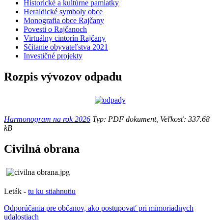
Historické a kultúrne pamiatky
Heraldické symboly obce
Monografia obce Rajčany
Povesti o Rajčanoch
Virtuálny cintorín Rajčany
Sčítanie obyvateľstva 2021
Investičné projekty
Rozpis vývozov odpadu
Harmonogram na rok 2026
Typ: PDF dokument, Veľkosť: 337.68
kB
Civilná obrana
Leták -
tu ku stiahnutiu
Odporúčania pre občanov, ako postupovať pri mimoriadnych
udalostiach