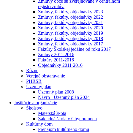
Zmluvy obce sú zverejňované v centrálnom
registri zmlúv.
Zmluvy, faktúry, objednávky 2023
Zmluvy, faktúry, objednávky 2022
Zmluvy, faktúry, objednávky 2021
Zmluvy, faktúry, objednávky 2020
Zmluvy, faktúry, objednávky 2019
Zmluvy, faktúry, objednávky 2018
Zmluvy, faktúry, objednávky 2017
Faktúry Školskej jedálne od roku 2017
Zmluvy 2011-2016
Faktúry 2011-2016
Objednávky 2011-2016
Rôzne
Verejné obstarávanie
PHRSR
Územný plán
Územný plán 2008
Návrh - Územný plán 2024
Inštitúcie a organizácie
Školstvo
Materská škola
Základná škola v Chynoranoch
Kultúrny dom
Prenájom kultúrneho domu