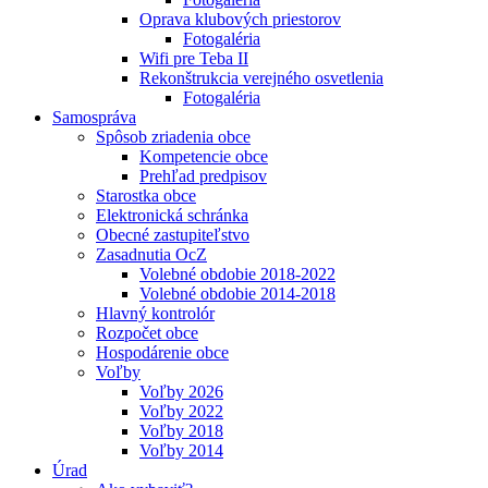
Oprava klubových priestorov
Fotogaléria
Wifi pre Teba II
Rekonštrukcia verejného osvetlenia
Fotogaléria
Samospráva
Spôsob zriadenia obce
Kompetencie obce
Prehľad predpisov
Starostka obce
Elektronická schránka
Obecné zastupiteľstvo
Zasadnutia OcZ
Volebné obdobie 2018-2022
Volebné obdobie 2014-2018
Hlavný kontrolór
Rozpočet obce
Hospodárenie obce
Voľby
Voľby 2026
Voľby 2022
Voľby 2018
Voľby 2014
Úrad