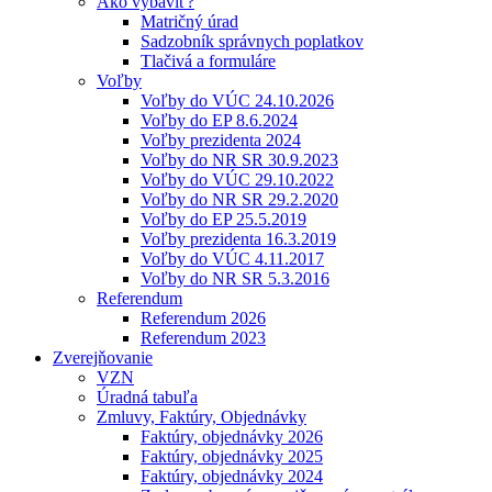
Ako vybaviť?
Matričný úrad
Sadzobník správnych poplatkov
Tlačivá a formuláre
Voľby
Voľby do VÚC 24.10.2026
Voľby do EP 8.6.2024
Voľby prezidenta 2024
Voľby do NR SR 30.9.2023
Voľby do VÚC 29.10.2022
Voľby do NR SR 29.2.2020
Voľby do EP 25.5.2019
Voľby prezidenta 16.3.2019
Voľby do VÚC 4.11.2017
Voľby do NR SR 5.3.2016
Referendum
Referendum 2026
Referendum 2023
Zverejňovanie
VZN
Úradná tabuľa
Zmluvy, Faktúry, Objednávky
Faktúry, objednávky 2026
Faktúry, objednávky 2025
Faktúry, objednávky 2024