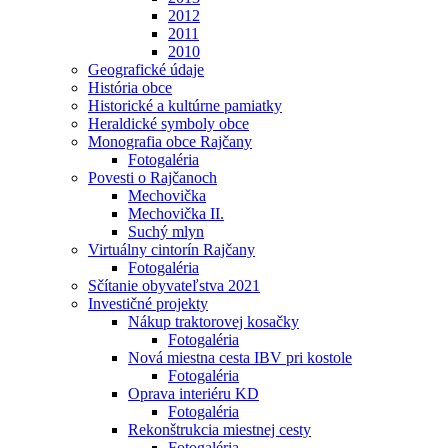
2012
2011
2010
Geografické údaje
História obce
Historické a kultúrne pamiatky
Heraldické symboly obce
Monografia obce Rajčany
Fotogaléria
Povesti o Rajčanoch
Mechovička
Mechovička II.
Suchý mlyn
Virtuálny cintorín Rajčany
Fotogaléria
Sčítanie obyvateľstva 2021
Investičné projekty
Nákup traktorovej kosačky
Fotogaléria
Nová miestna cesta IBV pri kostole
Fotogaléria
Oprava interiéru KD
Fotogaléria
Rekonštrukcia miestnej cesty
Fotogaléria