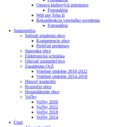
Oprava klubových priestorov
Fotogaléria
Wifi pre Teba II
Rekonštrukcia verejného osvetlenia
Fotogaléria
Samospráva
Spôsob zriadenia obce
Kompetencie obce
Prehľad predpisov
Starostka obce
Elektronická schránka
Obecné zastupiteľstvo
Zasadnutia OcZ
Volebné obdobie 2018-2022
Volebné obdobie 2014-2018
Hlavný kontrolór
Rozpočet obce
Hospodárenie obce
Voľby
Voľby 2026
Voľby 2022
Voľby 2018
Voľby 2014
Úrad