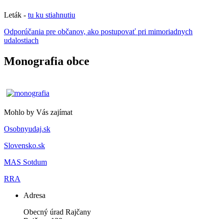
Leták -
tu ku stiahnutiu
Odporúčania pre občanov, ako postupovať pri mimoriadnych
udalostiach
Monografia obce
Mohlo by Vás zajímat
Osobnyudaj.sk
Slovensko.sk
MAS Sotdum
RRA
Adresa
Obecný úrad Rajčany