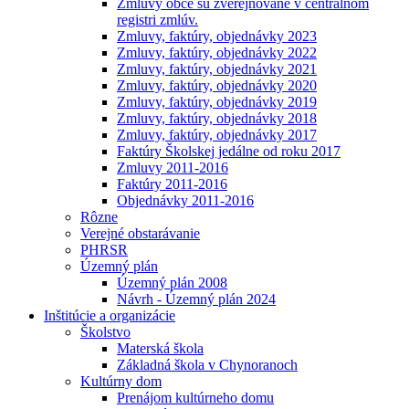
Zmluvy obce sú zverejňované v centrálnom
registri zmlúv.
Zmluvy, faktúry, objednávky 2023
Zmluvy, faktúry, objednávky 2022
Zmluvy, faktúry, objednávky 2021
Zmluvy, faktúry, objednávky 2020
Zmluvy, faktúry, objednávky 2019
Zmluvy, faktúry, objednávky 2018
Zmluvy, faktúry, objednávky 2017
Faktúry Školskej jedálne od roku 2017
Zmluvy 2011-2016
Faktúry 2011-2016
Objednávky 2011-2016
Rôzne
Verejné obstarávanie
PHRSR
Územný plán
Územný plán 2008
Návrh - Územný plán 2024
Inštitúcie a organizácie
Školstvo
Materská škola
Základná škola v Chynoranoch
Kultúrny dom
Prenájom kultúrneho domu