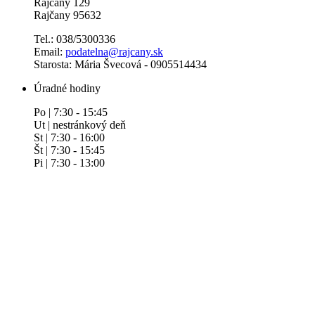
Rajčany 129
Rajčany 95632
Tel.: 038/5300336
Email:
podatelna@rajcany.sk
Starosta: Mária Švecová - 0905514434
Úradné hodiny
Po | 7:30 - 15:45
Ut | nestránkový deň
St | 7:30 - 16:00
Št | 7:30 - 15:45
Pi | 7:30 - 13:00