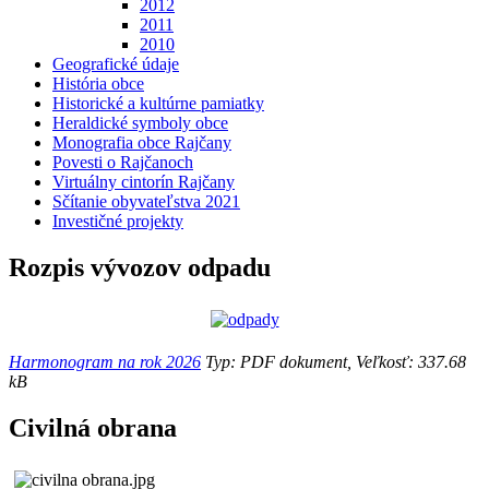
2012
2011
2010
Geografické údaje
História obce
Historické a kultúrne pamiatky
Heraldické symboly obce
Monografia obce Rajčany
Povesti o Rajčanoch
Virtuálny cintorín Rajčany
Sčítanie obyvateľstva 2021
Investičné projekty
Rozpis vývozov odpadu
Harmonogram na rok 2026
Typ: PDF dokument, Veľkosť: 337.68
kB
Civilná obrana