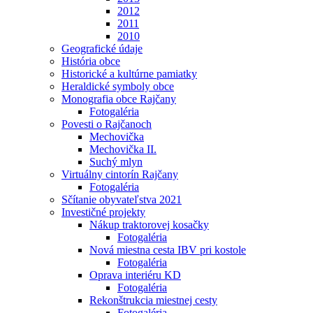
2012
2011
2010
Geografické údaje
História obce
Historické a kultúrne pamiatky
Heraldické symboly obce
Monografia obce Rajčany
Fotogaléria
Povesti o Rajčanoch
Mechovička
Mechovička II.
Suchý mlyn
Virtuálny cintorín Rajčany
Fotogaléria
Sčítanie obyvateľstva 2021
Investičné projekty
Nákup traktorovej kosačky
Fotogaléria
Nová miestna cesta IBV pri kostole
Fotogaléria
Oprava interiéru KD
Fotogaléria
Rekonštrukcia miestnej cesty
Fotogaléria