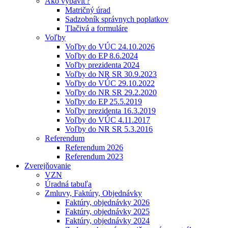
Ako vybaviť?
Matričný úrad
Sadzobník správnych poplatkov
Tlačivá a formuláre
Voľby
Voľby do VÚC 24.10.2026
Voľby do EP 8.6.2024
Voľby prezidenta 2024
Voľby do NR SR 30.9.2023
Voľby do VÚC 29.10.2022
Voľby do NR SR 29.2.2020
Voľby do EP 25.5.2019
Voľby prezidenta 16.3.2019
Voľby do VÚC 4.11.2017
Voľby do NR SR 5.3.2016
Referendum
Referendum 2026
Referendum 2023
Zverejňovanie
VZN
Úradná tabuľa
Zmluvy, Faktúry, Objednávky
Faktúry, objednávky 2026
Faktúry, objednávky 2025
Faktúry, objednávky 2024