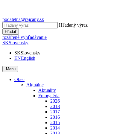
podatelna@rajcany.sk
Hľadaný výraz
Hľadať
rozšírené vyhľadávanie
SK
Slovensky
SK
Slovensky
EN
English
Menu
Obec
Aktuálne
Aktuality
Fotogaléria
2026
2018
2017
2016
2015
2014
2013