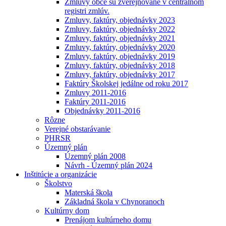
Zmluvy obce sú zverejňované v centrálnom
registri zmlúv.
Zmluvy, faktúry, objednávky 2023
Zmluvy, faktúry, objednávky 2022
Zmluvy, faktúry, objednávky 2021
Zmluvy, faktúry, objednávky 2020
Zmluvy, faktúry, objednávky 2019
Zmluvy, faktúry, objednávky 2018
Zmluvy, faktúry, objednávky 2017
Faktúry Školskej jedálne od roku 2017
Zmluvy 2011-2016
Faktúry 2011-2016
Objednávky 2011-2016
Rôzne
Verejné obstarávanie
PHRSR
Územný plán
Územný plán 2008
Návrh - Územný plán 2024
Inštitúcie a organizácie
Školstvo
Materská škola
Základná škola v Chynoranoch
Kultúrny dom
Prenájom kultúrneho domu