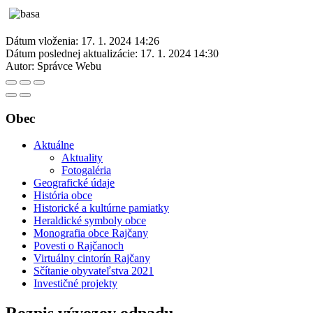
Dátum vloženia:
17. 1. 2024 14:26
Dátum poslednej aktualizácie:
17. 1. 2024 14:30
Autor:
Správce Webu
Obec
Aktuálne
Aktuality
Fotogaléria
Geografické údaje
História obce
Historické a kultúrne pamiatky
Heraldické symboly obce
Monografia obce Rajčany
Povesti o Rajčanoch
Virtuálny cintorín Rajčany
Sčítanie obyvateľstva 2021
Investičné projekty