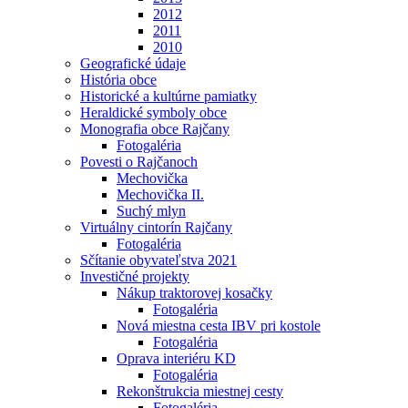
2012
2011
2010
Geografické údaje
História obce
Historické a kultúrne pamiatky
Heraldické symboly obce
Monografia obce Rajčany
Fotogaléria
Povesti o Rajčanoch
Mechovička
Mechovička II.
Suchý mlyn
Virtuálny cintorín Rajčany
Fotogaléria
Sčítanie obyvateľstva 2021
Investičné projekty
Nákup traktorovej kosačky
Fotogaléria
Nová miestna cesta IBV pri kostole
Fotogaléria
Oprava interiéru KD
Fotogaléria
Rekonštrukcia miestnej cesty
Fotogaléria