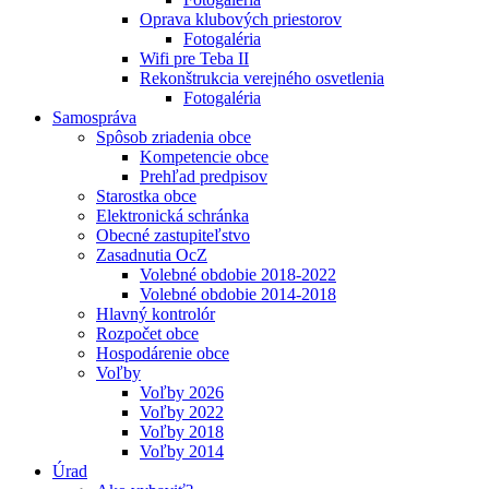
Oprava klubových priestorov
Fotogaléria
Wifi pre Teba II
Rekonštrukcia verejného osvetlenia
Fotogaléria
Samospráva
Spôsob zriadenia obce
Kompetencie obce
Prehľad predpisov
Starostka obce
Elektronická schránka
Obecné zastupiteľstvo
Zasadnutia OcZ
Volebné obdobie 2018-2022
Volebné obdobie 2014-2018
Hlavný kontrolór
Rozpočet obce
Hospodárenie obce
Voľby
Voľby 2026
Voľby 2022
Voľby 2018
Voľby 2014
Úrad