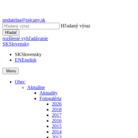
podatelna@rajcany.sk
Hľadaný výraz
Hľadať
rozšírené vyhľadávanie
SK
Slovensky
SK
Slovensky
EN
English
Menu
Obec
Aktuálne
Aktuality
Fotogaléria
2026
2018
2017
2016
2015
2014
2013