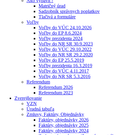
Ako vybaviť?
Matričný úrad
Sadzobník správnych poplatkov
Tlačivá a formuláre
Voľby
Voľby do VÚC 24.10.2026
Voľby do EP 8.6.2024
Voľby prezidenta 2024
Voľby do NR SR 30.9.2023
Voľby do VÚC 29.10.2022
Voľby do NR SR 29.2.2020
Voľby do EP 25.5.2019
Voľby prezidenta 16.3.2019
Voľby do VÚC 4.11.2017
Voľby do NR SR 5.3.2016
Referendum
Referendum 2026
Referendum 2023
Zverejňovanie
VZN
Úradná tabuľa
Zmluvy, Faktúry, Objednávky
Faktúry, objednávky 2026
Faktúry, objednávky 2025
Faktúry, objednávky 2024