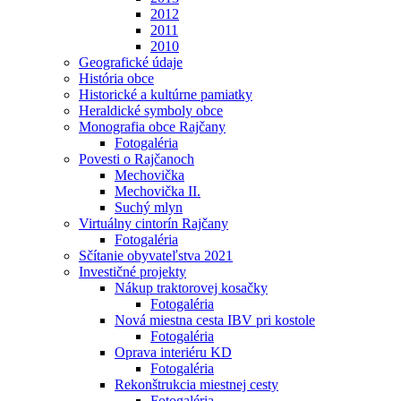
2012
2011
2010
Geografické údaje
História obce
Historické a kultúrne pamiatky
Heraldické symboly obce
Monografia obce Rajčany
Fotogaléria
Povesti o Rajčanoch
Mechovička
Mechovička II.
Suchý mlyn
Virtuálny cintorín Rajčany
Fotogaléria
Sčítanie obyvateľstva 2021
Investičné projekty
Nákup traktorovej kosačky
Fotogaléria
Nová miestna cesta IBV pri kostole
Fotogaléria
Oprava interiéru KD
Fotogaléria
Rekonštrukcia miestnej cesty
Fotogaléria