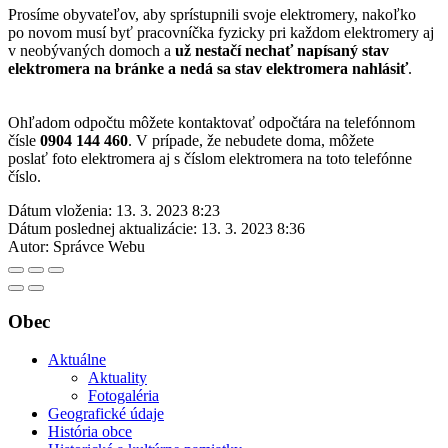
Prosíme obyvateľov, aby sprístupnili svoje elektromery, nakoľko
po novom musí byť pracovníčka fyzicky pri každom elektromery aj
v neobývaných domoch a
už nestačí nechať napísaný stav
elektromera na bránke a nedá sa stav elektromera nahlásiť
.
Ohľadom odpočtu môžete kontaktovať odpočtára na telefónnom
čísle
0904 144 460
. V prípade, že nebudete doma, môžete
poslať foto elektromera aj s číslom elektromera na toto telefónne
číslo.
Dátum vloženia:
13. 3. 2023 8:23
Dátum poslednej aktualizácie:
13. 3. 2023 8:36
Autor:
Správce Webu
Obec
Aktuálne
Aktuality
Fotogaléria
Geografické údaje
História obce