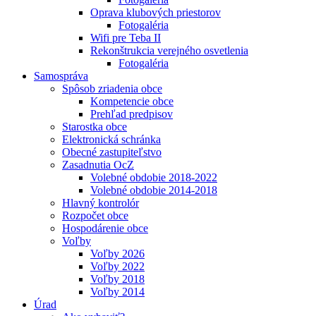
Oprava klubových priestorov
Fotogaléria
Wifi pre Teba II
Rekonštrukcia verejného osvetlenia
Fotogaléria
Samospráva
Spôsob zriadenia obce
Kompetencie obce
Prehľad predpisov
Starostka obce
Elektronická schránka
Obecné zastupiteľstvo
Zasadnutia OcZ
Volebné obdobie 2018-2022
Volebné obdobie 2014-2018
Hlavný kontrolór
Rozpočet obce
Hospodárenie obce
Voľby
Voľby 2026
Voľby 2022
Voľby 2018
Voľby 2014
Úrad