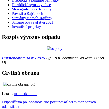
Historické a kultúrne pamiatky
Heraldické symboly obce
Monografia obce Rajčany
Povesti o Rajčanoch
Virtuálny cintorín Rajčany
Sčítanie obyvateľstva 2021
Investičné projekty
Rozpis vývozov odpadu
Harmonogram na rok 2026
Typ: PDF dokument, Veľkosť: 337.68
kB
Civilná obrana
Leták -
tu ku stiahnutiu
Odporúčania pre občanov, ako postupovať pri mimoriadnych
udalostiach