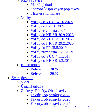
Ako vybaviť?
Matričný úrad
Sadzobník správnych poplatkov
Tlačivá a formuláre
Voľby
Voľby do VÚC 24.10.2026
Voľby do EP 8.6.2024
Voľby prezidenta 2024
Voľby do NR SR 30.9.2023
Voľby do VÚC 29.10.2022
Voľby do NR SR 29.2.2020
Voľby do EP 25.5.2019
Voľby prezidenta 16.3.2019
Voľby do VÚC 4.11.2017
Voľby do NR SR 5.3.2016
Referendum
Referendum 2026
Referendum 2023
Zverejňovanie
VZN
Úradná tabuľa
Zmluvy, Faktúry, Objednávky
Faktúry, objednávky 2026
Faktúry, objednávky 2025
Faktúry, objednávky 2024