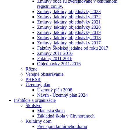
Zmluvy obce sú zverejňované v centrálnom
registri zmlúv.
Zmluvy, faktúry, objednávky 2023
Zmluvy, faktúry, objednávky 2022
Zmluvy, faktúry, objednávky 2021
Zmluvy, faktúry, objednávky 2020
Zmluvy, faktúry, objednávky 2019
Zmluvy, faktúry, objednávky 2018
Zmluvy, faktúry, objednávky 2017
Faktúry Školskej jedálne od roku 2017
Zmluvy 2011-2016
Faktúry 2011-2016
Objednávky 2011-2016
Rôzne
Verejné obstarávanie
PHRSR
Územný plán
Územný plán 2008
Návrh - Územný plán 2024
Inštitúcie a organizácie
Školstvo
Materská škola
Základná škola v Chynoranoch
Kultúrny dom
Prenájom kultúrneho domu