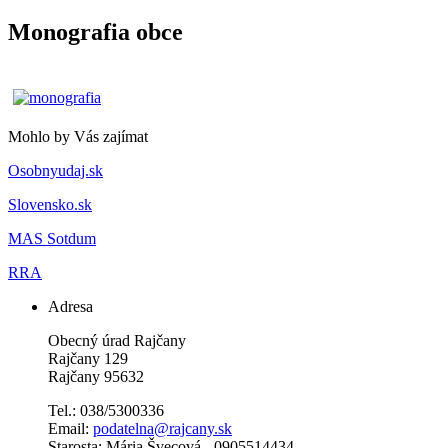
Monografia obce
Mohlo by Vás zajímat
Osobnyudaj.sk
Slovensko.sk
MAS Sotdum
RRA
Adresa
Obecný úrad Rajčany
Rajčany 129
Rajčany 95632
Tel.: 038/5300336
Email:
podatelna@rajcany.sk
Starosta: Mária Švecová - 0905514434