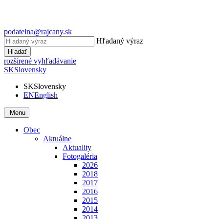
podatelna@rajcany.sk
Hľadaný výraz
Hľadať
rozšírené vyhľadávanie
SK
Slovensky
SK
Slovensky
EN
English
Menu
Obec
Aktuálne
Aktuality
Fotogaléria
2026
2018
2017
2016
2015
2014
2013